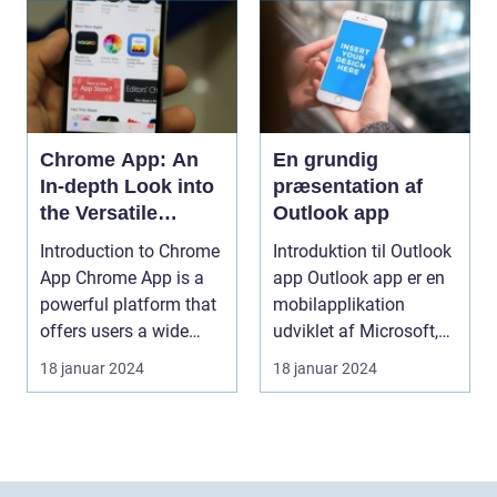
Chrome App: An
En grundig
In-depth Look into
præsentation af
the Versatile
Outlook app
Browser Platform
Introduction to Chrome
Introduktion til Outlook
App Chrome App is a
app Outlook app er en
powerful platform that
mobilapplikation
offers users a wide
udviklet af Microsoft,
range of feat...
der giver br...
18 januar 2024
18 januar 2024