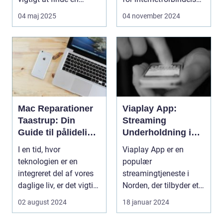
p&ari...
d...
04 maj 2025
04 november 2024
Mac Reparationer
Viaplay App:
Taastrup: Din
Streaming
Guide til pålidelig
Underholdning i
Service og Support
din Håndflade
I en tid, hvor
Viaplay App er en
teknologien er en
populær
integreret del af vores
streamingtjeneste i
daglige liv, er det vigtigt
Norden, der tilbyder et
at sikre, at vo...
bredt udvalg af film,
02 august 2024
18 januar 2024
serier, ...