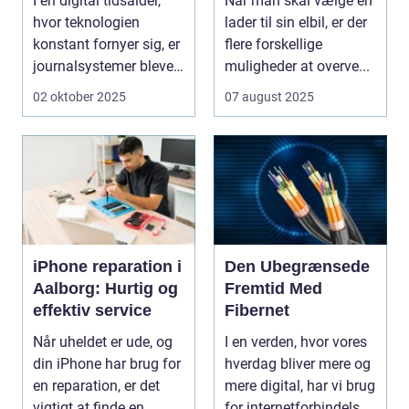
I en digital tidsalder,
Når man skal vælge en
hvor teknologien
lader til sin elbil, er der
konstant fornyer sig, er
flere forskellige
journalsystemer blevet
muligheder at overve...
en hj&oslas...
02 oktober 2025
07 august 2025
iPhone reparation i
Den Ubegrænsede
Aalborg: Hurtig og
Fremtid Med
effektiv service
Fibernet
Når uheldet er ude, og
I en verden, hvor vores
din iPhone har brug for
hverdag bliver mere og
en reparation, er det
mere digital, har vi brug
vigtigt at finde en
for internetforbindelser,