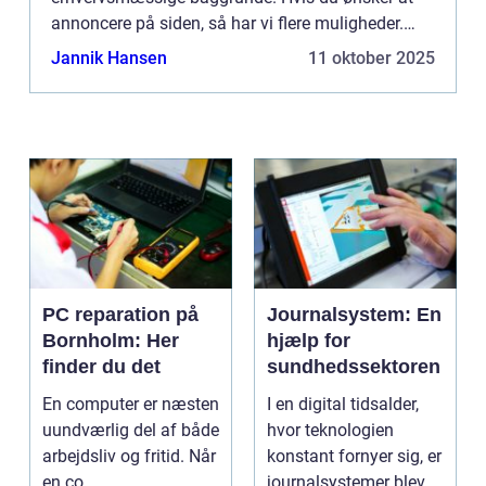
annoncere på siden, så har vi flere muligheder.
Bannerannoncering er blot én af mulighederne. Vil
Jannik Hansen
11 oktober 2025
du gerne vide mere...
PC reparation på
Journalsystem: En
Bornholm: Her
hjælp for
finder du det
sundhedssektoren
En computer er næsten
I en digital tidsalder,
uundværlig del af både
hvor teknologien
arbejdsliv og fritid. Når
konstant fornyer sig, er
en co...
journalsystemer blevet