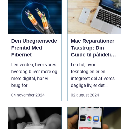
Den Ubegrænsede
Mac Reparationer
Fremtid Med
Taastrup: Din
Fibernet
Guide til pålidelig
Service og
I en verden, hvor vores
I en tid, hvor
Support
hverdag bliver mere og
teknologien er en
mere digital, har vi
integreret del af vores
brug for
daglige liv, er det
internetforbindelser,
vigtigt at sikre, at vo...
04 november 2024
02 august 2024
d...