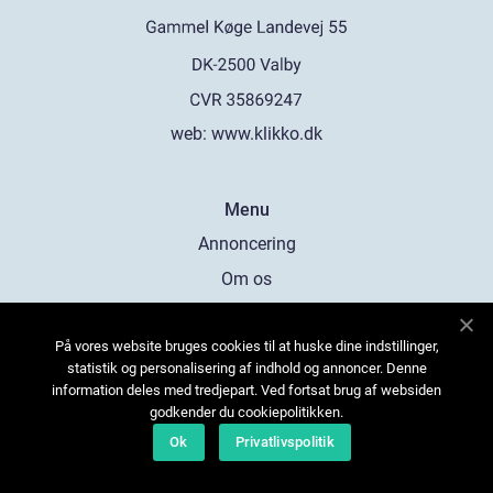
web:
www.klikko.dk
Menu
Annoncering
Om os
Cookies
På vores website bruges cookies til at huske dine indstillinger,
Kontakt os
statistik og personalisering af indhold og annoncer. Denne
Sitemap
information deles med tredjepart. Ved fortsat brug af websiden
godkender du cookiepolitikken.
Ok
Privatlivspolitik