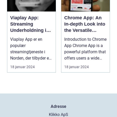
Viaplay App:
Chrome App: An
Streaming
In-depth Look into
Underholdning i
the Versatile
din Håndflade
Browser Platform
Viaplay App er en
Introduction to Chrome
populær
App Chrome App is a
streamingtjeneste i
powerful platform that
Norden, der tilbyder et
offers users a wide
bredt udvalg af film,
range of feat...
18 januar 2024
18 januar 2024
serier, ...
Adresse