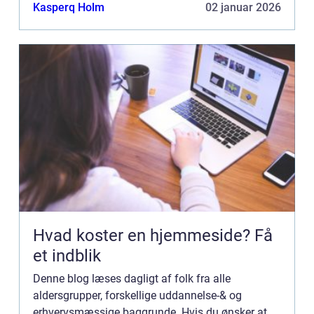
Bannerannoncering er blot én af mulighederne. Vil
Kasperq Holm
02 januar 2026
du gerne vide mere...
Hvad koster en hjemmeside? Få
et indblik
Denne blog læses dagligt af folk fra alle
aldersgrupper, forskellige uddannelse-& og
erhvervsmæssige baggrunde. Hvis du ønsker at