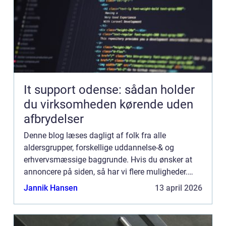
It support odense: sådan holder
du virksomheden kørende uden
afbrydelser
Denne blog læses dagligt af folk fra alle
aldersgrupper, forskellige uddannelse-& og
erhvervsmæssige baggrunde. Hvis du ønsker at
annoncere på siden, så har vi flere muligheder.
Bannerannoncering er blot én af mulighederne. Vil
Jannik Hansen
13 april 2026
du gerne vide mere...