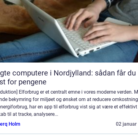
gte computere i Nordjylland: sådan får du
t for pengene
oduktion] Elforbrug er et centralt emne i vores moderne verden. 
ende bekymring for miljøet og ønsket om at reducere omkostnin
nergiforbrug, har en app til elforbrug vist sig at være et effektivt
ab til at tracke, analysere...
erq Holm
02 januar