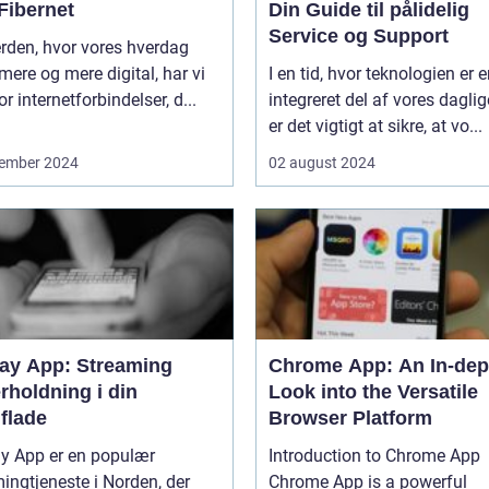
Fibernet
Din Guide til pålidelig
Service og Support
erden, hvor vores hverdag
 mere og mere digital, har vi
I en tid, hvor teknologien er 
or internetforbindelser, d...
integreret del af vores daglige
er det vigtigt at sikre, at vo...
ember 2024
02 august 2024
lay App: Streaming
Chrome App: An In-dep
rholdning i din
Look into the Versatile
flade
Browser Platform
ay App er en populær
Introduction to Chrome App
ingtjeneste i Norden, der
Chrome App is a powerful