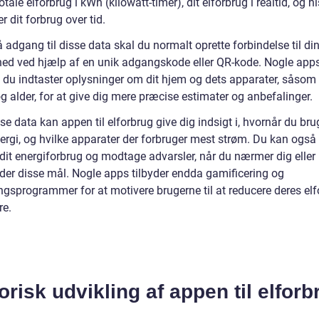
otale elforbrug i kWh (kilowatt-timer), dit elforbrug i realtid, og h
r dit forbrug over tid.
å adgang til disse data skal du normalt oprette forbindelse til di
nhed ved hjælp af en unik adgangskode eller QR-kode. Nogle app
t du indtaster oplysninger om dit hjem og dets apparater, såso
 alder, for at give dig mere præcise estimater og anbefalinger.
e data kan appen til elforbrug give dig indsigt i, hvornår du bru
rgi, og hvilke apparater der forbruger mest strøm. Du kan også i
 dit energiforbrug og modtage advarsler, når du nærmer dig eller
ider disse mål. Nogle apps tilbyder endda gamificering og
ngsprogrammer for at motivere brugerne til at reducere deres el
re.
orisk udvikling af appen til elforb