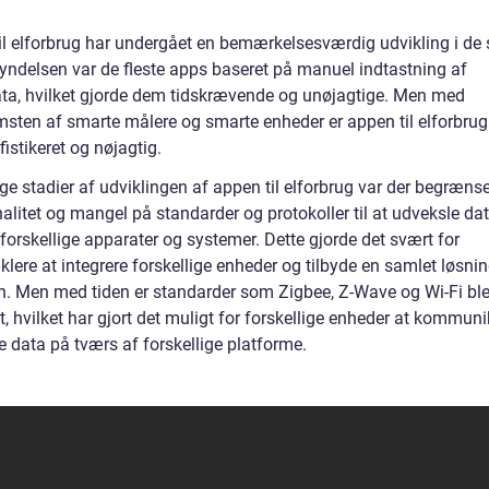
il elforbrug har undergået en bemærkelsesværdig udvikling i de
egyndelsen var de fleste apps baseret på manuel indtastning af
ta, hvilket gjorde dem tidskrævende og unøjagtige. Men med
sten af smarte målere og smarte enheder er appen til elforbrug
istikeret og nøjagtig.
lige stadier af udviklingen af appen til elforbrug var der begræns
alitet og mangel på standarder og protokoller til at udveksle da
forskellige apparater og systemer. Dette gjorde det svært for
lere at integrere forskellige enheder og tilbyde en samlet løsning
n. Men med tiden er standarder som Zigbee, Z-Wave og Wi-Fi bl
, hvilket har gjort det muligt for forskellige enheder at kommun
e data på tværs af forskellige platforme.