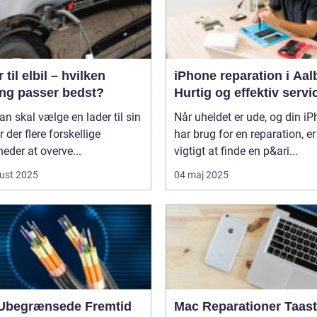
 til elbil – hvilken
iPhone reparation i Aal
ing passer bedst?
Hurtig og effektiv servi
n skal vælge en lader til sin
Når uheldet er ude, og din i
er der flere forskellige
har brug for en reparation, er
eder at overve...
vigtigt at finde en p&ari...
ust 2025
04 maj 2025
Ubegrænsede Fremtid
Mac Reparationer Taast