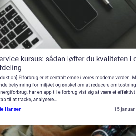
service kursus: sådan løfter du kvaliteten i 
afdeling
oduktion] Elforbrug er et centralt emne i vores moderne verden. 
ende bekymring for miljøet og ønsket om at reducere omkostnin
nergiforbrug, har en app til elforbrug vist sig at være et effektivt
ab til at tracke, analysere...
lie Hansen
15 januar