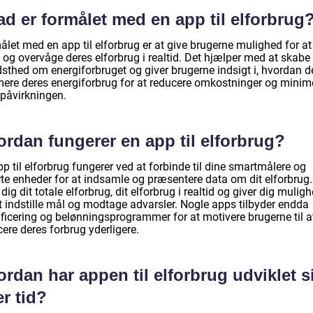
d er formålet med en app til elforbrug
let med en app til elforbrug er at give brugerne mulighed for at
 og overvåge deres elforbrug i realtid. Det hjælper med at skabe
dsthed om energiforbruget og giver brugerne indsigt i, hvordan d
mere deres energiforbrug for at reducere omkostninger og minim
øpåvirkningen.
rdan fungerer en app til elforbrug?
p til elforbrug fungerer ved at forbinde til dine smartmålere og
te enheder for at indsamle og præsentere data om dit elforbrug
 dig dit totale elforbrug, dit elforbrug i realtid og giver dig mulig
at indstille mål og modtage advarsler. Nogle apps tilbyder endda
ficering og belønningsprogrammer for at motivere brugerne til a
ere deres forbrug yderligere.
rdan har appen til elforbrug udviklet s
r tid?