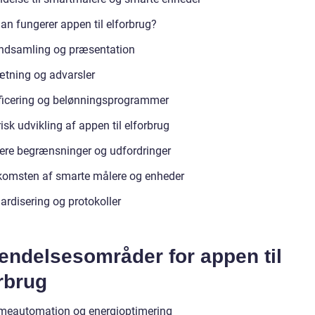
an fungerer appen til elforbrug?
ndsamling og præsentation
tning og advarsler
icering og belønningsprogrammer
isk udvikling af appen til elforbrug
gere begrænsninger og udfordringer
omsten af smarte målere og enheder
ardisering og protokoller
endelsesområder for appen til
rbrug
eautomation og energioptimering