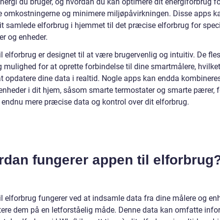
nergi du bruger, og hvordan du kan optimere dit energiforbrug fo
e omkostningerne og minimere miljøpåvirkningen. Disse apps k
dit samlede elforbrug i hjemmet til det præcise elforbrug for spec
er og enheder.
l elforbrug er designet til at være brugervenlig og intuitiv. De fle
g mulighed for at oprette forbindelse til dine smartmålere, hvilke
at opdatere dine data i realtid. Nogle apps kan endda kombiner
enheder i dit hjem, såsom smarte termostater og smarte pærer, f
 endnu mere præcise data og kontrol over dit elforbrug.
dan fungerer appen til elforbrug
il elforbrug fungerer ved at indsamle data fra dine målere og en
ere dem på en letforståelig måde. Denne data kan omfatte info