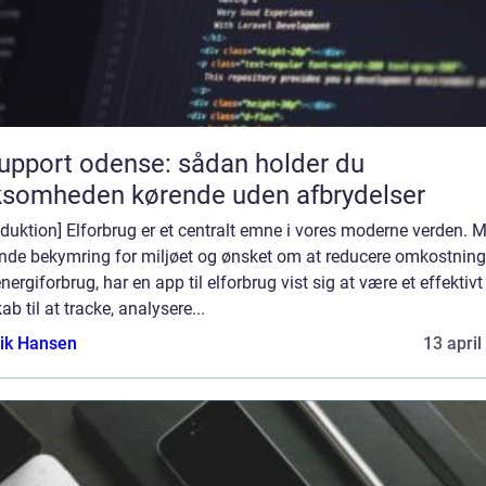
support odense: sådan holder du
ksomheden kørende uden afbrydelser
oduktion] Elforbrug er et centralt emne i vores moderne verden. 
ende bekymring for miljøet og ønsket om at reducere omkostnin
nergiforbrug, har en app til elforbrug vist sig at være et effektivt
ab til at tracke, analysere...
ik Hansen
13 april