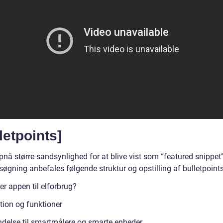
letpoints]
pnå større sandsynlighed for at blive vist som “featured snippet
øgning anbefales følgende struktur og opstilling af bulletpoints
r appen til elforbrug?
tion og funktioner
ndelse til smartmålere og smarte enheder