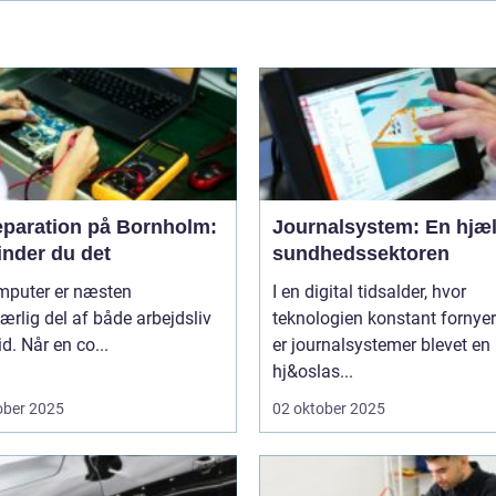
eparation på Bornholm:
Journalsystem: En hjæl
inder du det
sundhedssektoren
mputer er næsten
I en digital tidsalder, hvor
rlig del af både arbejdsliv
teknologien konstant fornyer
id. Når en co...
er journalsystemer blevet en
hj&oslas...
ober 2025
02 oktober 2025