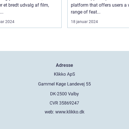
er et bredt udvalg af film,
platform that offers users a
...
range of feat...
uar 2024
18 januar 2024
Adresse
web:
www.klikko.dk