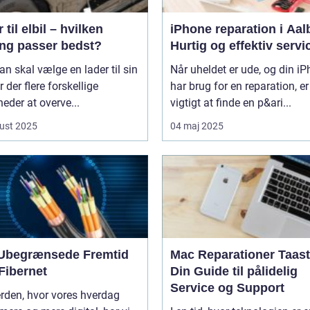
 til elbil – hvilken
iPhone reparation i Aal
ing passer bedst?
Hurtig og effektiv servi
n skal vælge en lader til sin
Når uheldet er ude, og din i
er der flere forskellige
har brug for en reparation, er
eder at overve...
vigtigt at finde en p&ari...
ust 2025
04 maj 2025
Ubegrænsede Fremtid
Mac Reparationer Taast
Fibernet
Din Guide til pålidelig
Service og Support
erden, hvor vores hverdag