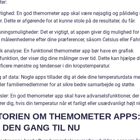
ter:
tighed: En god themometer app skal være nøjagtig og pålidelig i
. Dette er afgørende for at kunne stole på de resultater, du får.
ningsmuligheder: Det er vigtigt, at appen giver dig mulighed for
e måleenhederne efter dine præferencer, såsom Celsius eller Fahr
sk analyse: En funktionel themometer app bør have en grafisk
unktion, der viser dig dine målinger over tid. Dette kan hjælpe 
ificere mønstre og tendenser i din kropstemperatur.
g af data: Nogle apps tillader dig at dele dine temperaturdata m
ller familiemedlemmer for at sikre bedre samarbejde og støtte.
sler: En god themometer app skal have advarselsfunktioner, der
er dig, hvis din temperatur når et farligt eller usædvanligt højt n
TORIEN OM THEMOMETER APPS
 DEN GANG TIL NU