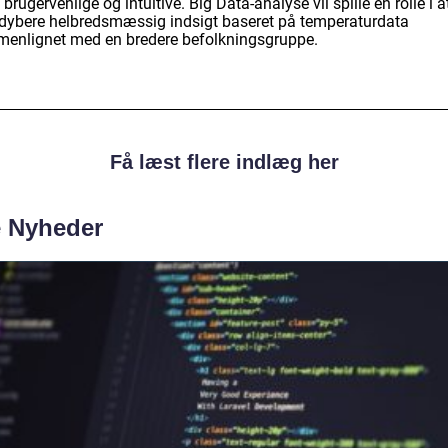
brugervenlige og intuitive. Big Data-analyse vil spille en rolle i a
 dybere helbredsmæssig indsigt baseret på temperaturdata
enlignet med en bredere befolkningsgruppe.
Få læst flere indlæg her
e Nyheder