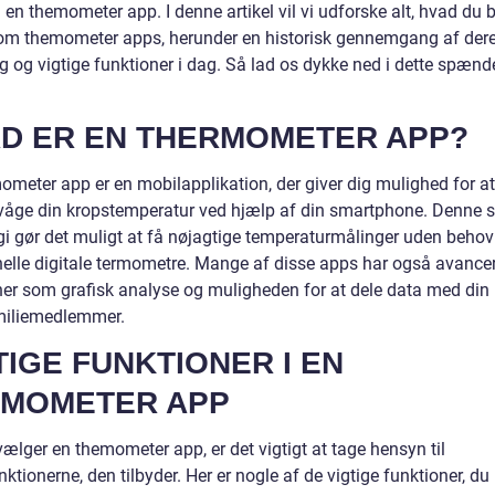
en themometer app. I denne artikel vil vi udforske alt, hvad du 
 om themometer apps, herunder en historisk gennemgang af der
ng og vigtige funktioner i dag. Så lad os dykke ned i dette spæn
D ER EN THERMOMETER APP?
ometer app er en mobilapplikation, der giver dig mulighed for a
våge din kropstemperatur ved hjælp af din smartphone. Denne 
gi gør det muligt at få nøjagtige temperaturmålinger uden behov
onelle digitale termometre. Mange af disse apps har også avance
ner som grafisk analyse og muligheden for at dele data med din
amiliemedlemmer.
TIGE FUNKTIONER I EN
EMOMETER APP
ælger en themometer app, er det vigtigt at tage hensyn til
ktionerne, den tilbyder. Her er nogle af de vigtige funktioner, du