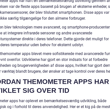
ter apps har haft en bemærkelsesværdig udvikling gennem åre
lsen var de fleste apps baseret på brugen af eksterne enheder,
 kamerasensorer, der blev tilsluttet smartphonen. Disse apps var
ikke særlig tilgængelige for den almene forbruger.
en blev teknologien mere avanceret, og smartphone-producenter
e at integrere infrarøde sensorer og andre avancerede
ursystemer direkte i deres telefoner. Dette gjorde det muligt for
 deres temperatur uden behov for eksternt udstyr.
r themometer apps blevet mere sofistikerede med avancerede fun
t ovenfor. Udviklerne har gjort en stor indsats for at forbedre
heden og brugervenligheden af disse apps, hvilket har gjort dem 
værktøj blandt brugere, der ønsker at tage kontrol over deres he
RDAN THEMOMETER APPS HAR
IKLET SIG OVER TID
ter apps har oplevet en bemærkelsesværdig udvikling, både
isk og i forhold til deres anvendelighed. Her er et kig på de mes