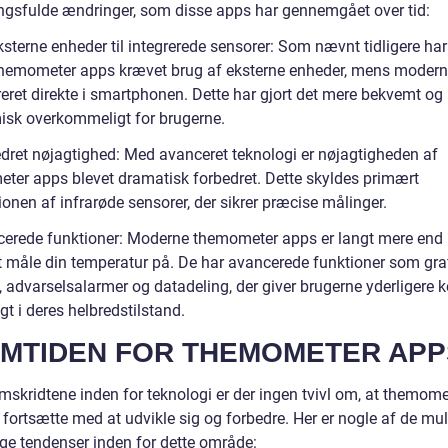
ngsfulde ændringer, som disse apps har gennemgået over tid:
ksterne enheder til integrerede sensorer: Som nævnt tidligere har
 themometer apps krævet brug af eksterne enheder, mens moder
reret direkte i smartphonen. Dette har gjort det mere bekvemt og
sk overkommeligt for brugerne.
edret nøjagtighed: Med avanceret teknologi er nøjagtigheden af
ter apps blevet dramatisk forbedret. Dette skyldes primært
ionen af infrarøde sensorer, der sikrer præcise målinger.
cerede funktioner: Moderne themometer apps er langt mere end 
 måle din temperatur på. De har avancerede funktioner som gra
 advarselsalarmer og datadeling, der giver brugerne yderligere k
gt i deres helbredstilstand.
MTIDEN FOR THEMOMETER APP
mskridtene inden for teknologi er der ingen tvivl om, at themome
 fortsætte med at udvikle sig og forbedre. Her er nogle af de mu
ige tendenser inden for dette område: