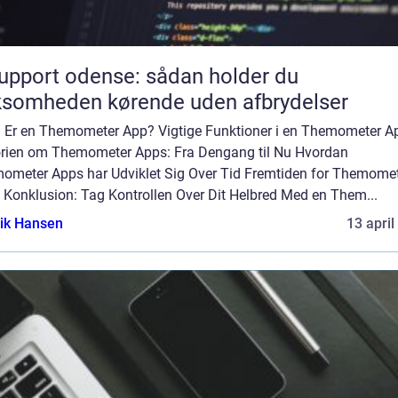
support odense: sådan holder du
ksomheden kørende uden afbrydelser
 Er en Themometer App? Vigtige Funktioner i en Themometer A
orien om Themometer Apps: Fra Dengang til Nu Hvordan
ometer Apps har Udviklet Sig Over Tid Fremtiden for Themome
 Konklusion: Tag Kontrollen Over Dit Helbred Med en Them...
ik Hansen
13 april