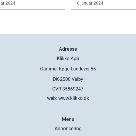
uar 2024
18 januar 2024
Adresse
web:
www.klikko.dk
Menu
Annoncering