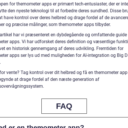
pen for themometer apps er primært tech-entusiaster, der er inte
ytte den nyeste teknologi til at forbedre deres sundhed. Disse br
at have kontrol over deres helbred og drage fordel af de avancer
ner og præcise målinger, som themometer apps tilbyder.
 artikel har vi præsenteret en dybdegående og omfattende guide t
ter apps. Vi har udforsket deres definition og væsentlige funkt
vet en historisk gennemgang af deres udvikling. Fremtiden for
ter apps ser lys ud med muligheden for AI-integration og Big D
.
for vente? Tag kontrol over dit helbred og få en themometer app
begynde at drage fordel af den næste generation af
sovervågningssystem.
FAQ
ad er en themometer app?