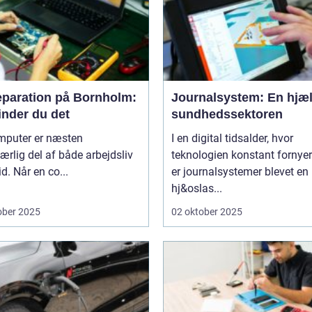
eparation på Bornholm:
Journalsystem: En hjæl
inder du det
sundhedssektoren
mputer er næsten
I en digital tidsalder, hvor
rlig del af både arbejdsliv
teknologien konstant fornyer
id. Når en co...
er journalsystemer blevet en
hj&oslas...
ober 2025
02 oktober 2025