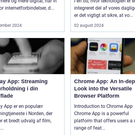
 mere og mere digital, har vi
I en tid, hvor teknologien er 
or internetforbindelser, d...
integreret del af vores daglige
er det vigtigt at sikre, at vo...
ember 2024
02 august 2024
lay App: Streaming
Chrome App: An In-dep
rholdning i din
Look into the Versatile
flade
Browser Platform
ay App er en populær
Introduction to Chrome App
ingtjeneste i Norden, der
Chrome App is a powerful
er et bredt udvalg af film,
platform that offers users a
...
range of feat...