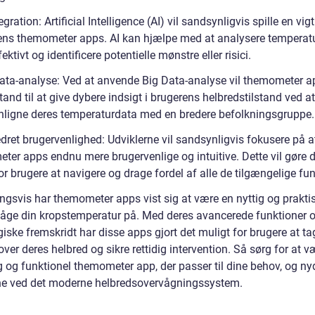
egration: Artificial Intelligence (AI) vil sandsynligvis spille en vigti
ens themometer apps. AI kan hjælpe med at analysere temperat
ektivt og identificere potentielle mønstre eller risici.
Data-analyse: Ved at anvende Big Data-analyse vil themometer 
tand til at give dybere indsigt i brugerens helbredstilstand ved at
igne deres temperaturdata med en bredere befolkningsgruppe.
dret brugervenlighed: Udviklerne vil sandsynligvis fokusere på a
ter apps endnu mere brugervenlige og intuitive. Dette vil gøre d
for brugere at navigere og drage fordel af alle de tilgængelige fun
ingsvis har themometer apps vist sig at være en nyttig og prakt
våge din kropstemperatur på. Med deres avancerede funktioner 
iske fremskridt har disse apps gjort det muligt for brugere at ta
over deres helbred og sikre rettidig intervention. Så sørg for at 
g og funktionel themometer app, der passer til dine behov, og ny
ne ved det moderne helbredsovervågningssystem.