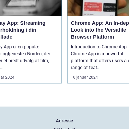
lay App: Streaming
Chrome App: An In-dep
rholdning i din
Look into the Versatile
flade
Browser Platform
ay App er en populær
Introduction to Chrome App
ingtjeneste i Norden, der
Chrome App is a powerful
er et bredt udvalg af film,
platform that offers users a
...
range of feat...
uar 2024
18 januar 2024
Adresse