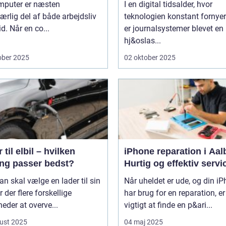
mputer er næsten
I en digital tidsalder, hvor
rlig del af både arbejdsliv
teknologien konstant fornyer
id. Når en co...
er journalsystemer blevet en
hj&oslas...
ober 2025
02 oktober 2025
 til elbil – hvilken
iPhone reparation i Aal
ing passer bedst?
Hurtig og effektiv servi
n skal vælge en lader til sin
Når uheldet er ude, og din i
er der flere forskellige
har brug for en reparation, er
eder at overve...
vigtigt at finde en p&ari...
ust 2025
04 maj 2025