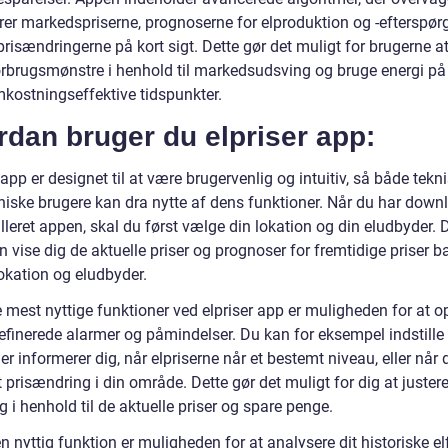
rer markedspriserne, prognoserne for elproduktion og -efterspør
risændringerne på kort sigt. Dette gør det muligt for brugerne at
orbrugsmønstre i henhold til markedsudsving og bruge energi på
kostningseffektive tidspunkter.
dan bruger du elpriser app:
 app er designet til at være brugervenlig og intuitiv, så både tekn
kniske brugere kan dra nytte af dens funktioner. Når du har down
lleret appen, skal du først vælge din lokation og din eludbyder. 
n vise dig de aktuelle priser og prognoser for fremtidige priser b
okation og eludbyder.
 mest nyttige funktioner ved elpriser app er muligheden for at o
efinerede alarmer og påmindelser. Du kan for eksempel indstille
er informerer dig, når elpriserne når et bestemt niveau, eller når 
 prisændring i din område. Dette gør det muligt for dig at justere
g i henhold til de aktuelle priser og spare penge.
 nyttig funktion er muligheden for at analysere dit historiske e