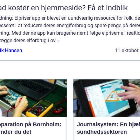
d koster en hjemmeside? Få et indblik
dning: Elpriser app er blevet en uundværlig ressource for folk, de
esseret i at reducere deres energiforbrug og spare penge på dere
ning. Med denne app kan brugerne nemt følge elpriserne i realti
ægge deres elforbrug i ov...
ik Hansen
11 oktober
eparation på Bornholm:
Journalsystem: En hjæl
inder du det
sundhedssektoren