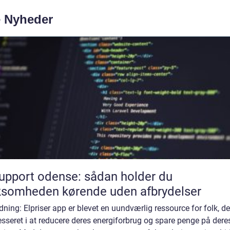
e Nyheder
support odense: sådan holder du
ksomheden kørende uden afbrydelser
dning: Elpriser app er blevet en uundværlig ressource for folk, de
esseret i at reducere deres energiforbrug og spare penge på dere