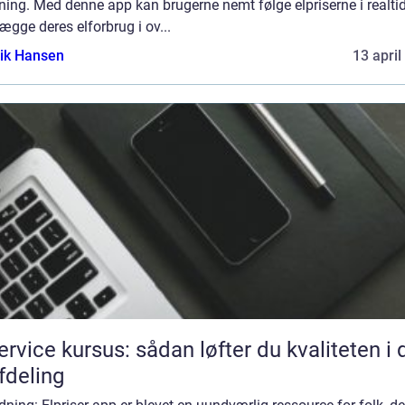
ning. Med denne app kan brugerne nemt følge elpriserne i realti
ægge deres elforbrug i ov...
ik Hansen
13 april
service kursus: sådan løfter du kvaliteten i 
afdeling