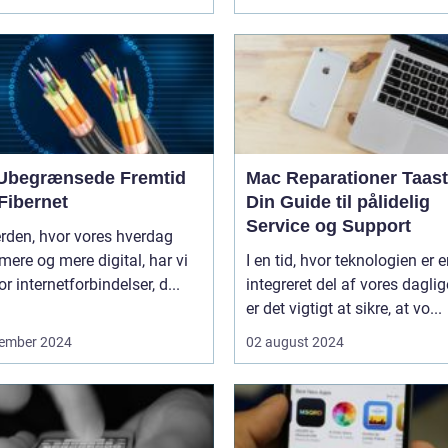
Ubegrænsede Fremtid
Mac Reparationer Taast
Fibernet
Din Guide til pålidelig
Service og Support
erden, hvor vores hverdag
 mere og mere digital, har vi
I en tid, hvor teknologien er 
or internetforbindelser, d...
integreret del af vores daglige
er det vigtigt at sikre, at vo...
ember 2024
02 august 2024