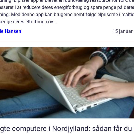
dning: Elpriser app er blevet en uundværlig ressource for folk, de
esseret i at reducere deres energiforbrug og spare penge på dere
ning. Med denne app kan brugerne nemt følge elpriserne i realti
ægge deres elforbrug i ov...
lie Hansen
15 januar
gte computere i Nordjylland: sådan får du