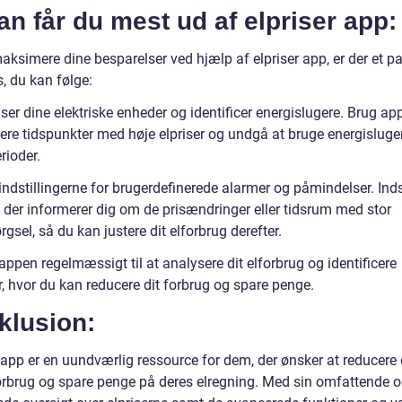
n får du mest ud af elpriser app:
aksimere dine besparelser ved hjælp af elpriser app, er der et pa
s, du kan følge:
ser dine elektriske enheder og identificer energislugere. Brug app
cere tidspunkter med høje elpriser og undgå at bruge energisluger
rioder.
indstillingerne for brugerdefinerede alarmer og påmindelser. Inds
, der informerer dig om de prisændringer eller tidsrum med stor
rgsel, så du kan justere dit elforbrug derefter.
appen regelmæssigt til at analysere dit elforbrug og identificere
, hvor du kan reducere dit forbrug og spare penge.
klusion:
r app er en uundværlig ressource for dem, der ønsker at reducere
orbrug og spare penge på deres elregning. Med sin omfattende 