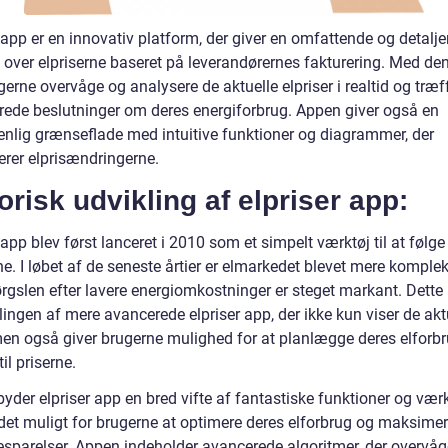
 app er en innovativ platform, der giver en omfattende og detalje
t over elpriserne baseret på leverandørernes fakturering. Med d
erne overvåge og analysere de aktuelle elpriser i realtid og træf
rede beslutninger om deres energiforbrug. Appen giver også en
enlig grænseflade med intuitive funktioner og diagrammer, der
erer elprisændringerne.
orisk udvikling af elpriser app:
 app blev først lanceret i 2010 som et simpelt værktøj til at følge
ne. I løbet af de seneste årtier er elmarkedet blevet mere komplek
rgslen efter lavere energiomkostninger er steget markant. Dette 
klingen af mere avancerede elpriser app, der ikke kun viser de akt
 men også giver brugerne mulighed for at planlægge deres elforbr
til priserne.
lbyder elpriser app en bred vifte af fantastiske funktioner og værk
 det muligt for brugerne at optimere deres elforbrug og maksime
esparelser. Appen indeholder avancerede algoritmer, der overvåg