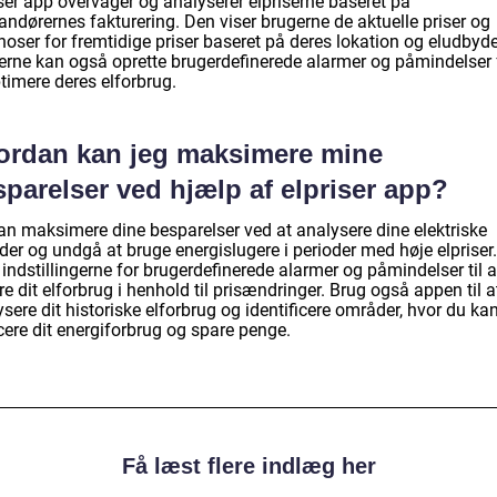
ser app overvåger og analyserer elpriserne baseret på
andørernes fakturering. Den viser brugerne de aktuelle priser og
oser for fremtidige priser baseret på deres lokation og eludbyde
erne kan også oprette brugerdefinerede alarmer og påmindelser 
timere deres elforbrug.
ordan kan jeg maksimere mine
parelser ved hjælp af elpriser app?
an maksimere dine besparelser ved at analysere dine elektriske
er og undgå at bruge energislugere i perioder med høje elpriser.
indstillingerne for brugerdefinerede alarmer og påmindelser til a
re dit elforbrug i henhold til prisændringer. Brug også appen til a
sere dit historiske elforbrug og identificere områder, hvor du ka
cere dit energiforbrug og spare penge.
Få læst flere indlæg her