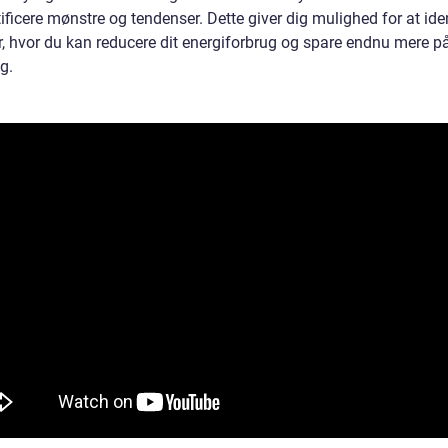
ificere mønstre og tendenser. Dette giver dig mulighed for at iden
, hvor du kan reducere dit energiforbrug og spare endnu mere p
g.