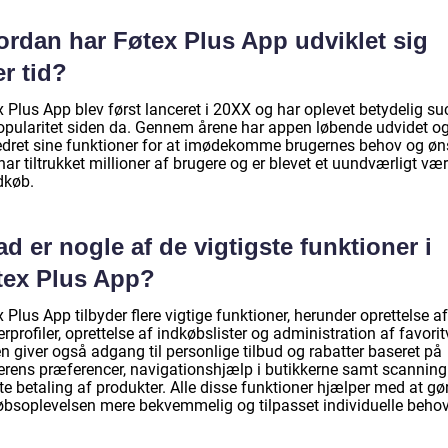
ordan har Føtex Plus App udviklet sig
r tid?
 Plus App blev først lanceret i 20XX og har oplevet betydelig su
opularitet siden da. Gennem årene har appen løbende udvidet o
edret sine funktioner for at imødekomme brugernes behov og øn
ar tiltrukket millioner af brugere og er blevet et uundværligt vær
ndkøb.
d er nogle af de vigtigste funktioner i
tex Plus App?
 Plus App tilbyder flere vigtige funktioner, herunder oprettelse af
rprofiler, oprettelse af indkøbslister og administration af favorit
n giver også adgang til personlige tilbud og rabatter baseret på
erens præferencer, navigationshjælp i butikkerne samt scanning
te betaling af produkter. Alle disse funktioner hjælper med at gø
øbsoplevelsen mere bekvemmelig og tilpasset individuelle behov