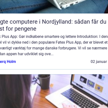
gte computere i Nordjylland: sådan får du
t for pengene
 Plus App: Gør indkøbene smartere og lettere Introduktion: I de
el vil vi dykke ned i den populære Føtex Plus App, der er blevet et
værligt værktøj for mange danske forbrugere. Vi vil se nærmere 
an appen har udviklet sig ove...
erq Holm
02 januar