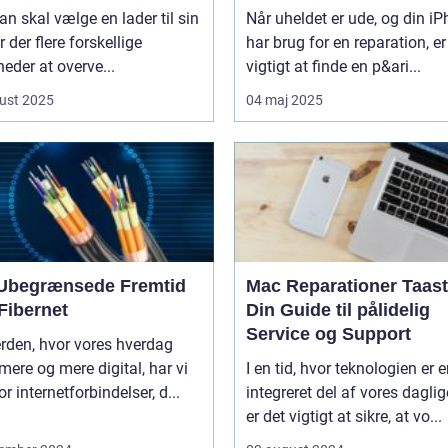
n skal vælge en lader til sin
Når uheldet er ude, og din i
er der flere forskellige
har brug for en reparation, er
eder at overve...
vigtigt at finde en p&ari...
ust 2025
04 maj 2025
Ubegrænsede Fremtid
Mac Reparationer Taast
Fibernet
Din Guide til pålidelig
Service og Support
erden, hvor vores hverdag
 mere og mere digital, har vi
I en tid, hvor teknologien er 
or internetforbindelser, d...
integreret del af vores daglige
er det vigtigt at sikre, at vo...