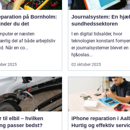
eparation på Bornholm:
Journalsystem: En hjæl
inder du det
sundhedssektoren
mputer er næsten
I en digital tidsalder, hvor
rlig del af både arbejdsliv
teknologien konstant fornyer
id. Når en co...
er journalsystemer blevet en
hj&oslas...
ober 2025
02 oktober 2025
 til elbil – hvilken
iPhone reparation i Aal
ing passer bedst?
Hurtig og effektiv servi