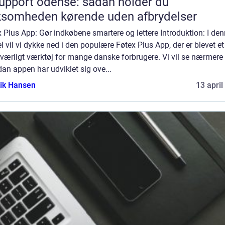
support odense: sådan holder du
ksomheden kørende uden afbrydelser
 Plus App: Gør indkøbene smartere og lettere Introduktion: I de
el vil vi dykke ned i den populære Føtex Plus App, der er blevet et
værligt værktøj for mange danske forbrugere. Vi vil se nærmere 
an appen har udviklet sig ove...
ik Hansen
13 april