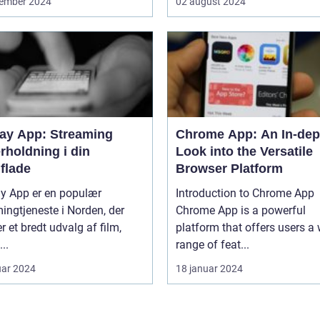
ember 2024
02 august 2024
lay App: Streaming
Chrome App: An In-dep
rholdning i din
Look into the Versatile
flade
Browser Platform
ay App er en populær
Introduction to Chrome App
ingtjeneste i Norden, der
Chrome App is a powerful
er et bredt udvalg af film,
platform that offers users a
...
range of feat...
uar 2024
18 januar 2024