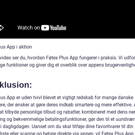
lus App i aktion
video ser du, hvordan Føtex Plus App fungerer i praksis. Vi udfo
ige funktioner og giver dig et overblik over appens brugervenlig
klusion:
lus App er uden tvivl blevet et vigtigt redskab for mange danske
ere, der ønsker at gøre deres indkøb smartere og mere effektive.
l at tilbyde personlige tilbud og rabatter, kombineret med dens 
ing og bekvemmelige betalingsfunktioner, gør den til et uundværl
i dagligdagen. Uanset om du skal tilføje dine favoritvarer til din
iste eller scanne og betale direkte via appen, vil Føtex Plus App 