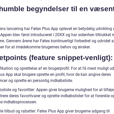
humble begyndelser til en væsent
ens lancering har Føtex Plus App oplevet en betydelig udvikling 
Appen blev først introduceret i 20XX og har sidenhen tiltrukket m
ere. Gennem årene har Føtex kontinuerligt forbedret og udvidet 
ner for at imødekomme brugernes behov og ønsker.
etpoints (feature snippet-venligt):
fikation og oprettelse af en brugerprofil: For at få mest muligt ud
us App skal brugere oprette en profil, hvor de kan angive deres
ncer og oprette en personlig indkøbsliste.
sliste og favoritter: Appen giver brugerne mulighed for at tilføj
rere deres favoritvarer og oprette indkøbslister for at forenkle o
ne indkøbsprocessen.
le tilbud og rabatter: Føtex Plus App giver brugerne adgang til