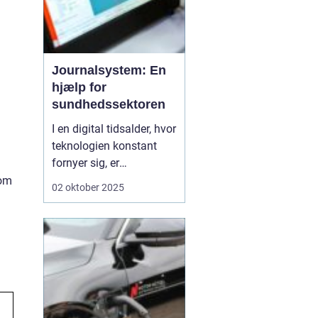
Journalsystem: En
hjælp for
sundhedssektoren
I en digital tidsalder, hvor
teknologien konstant
fornyer sig, er
journalsystemer blevet
 om
02 oktober 2025
en hjørnesten i
sundhedssektoren. Disse
systemer hjælper
sundhedsprofessionelle
med at organisere,
opbevare og få adgang
til patientoplysninge...