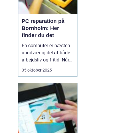
PC reparation på
Bornholm: Her
finder du det
En computer er næsten
uundværlig del af både
arbejdsliv og fritid. Når
en computer bryder ned
05 oktober 2025
eller begynder at opføre
sig uregelmæssigt, kan
det skabe betydelige
frustrationer. Løsningen
er kun et stenkast...