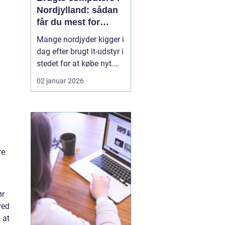
Nordjylland: sådan
får du mest for
pengene
Mange nordjyder kigger i
dag efter brugt it-udstyr i
stedet for at købe nyt.
Priserne på nye
02 januar 2026
computere er høje, og
udviklingen går hurtigt.
En god brugt maskine
kan derfor være en
smart genvej til høj
ydelse ude...
re
ør
red
 at