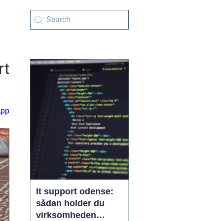
rt
App
It support odense:
sådan holder du
virksomheden