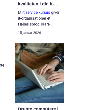
kvaliteten i din it-
afdeling
Et
it service kursus
giver
it-organisationer et
fælles sprog, klare
arbejdsgange og en
15 januar 2026
bedre forståelse af
kunder og brugere. Når
it-afdelinger arbejder
mere struktur...
rte
Brugte computere i