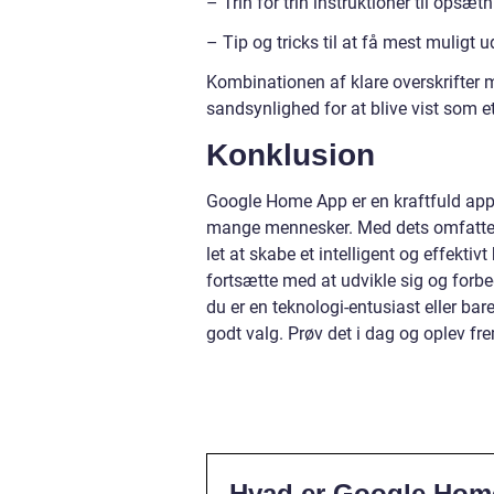
– Trin for trin instruktioner til opsæt
– Tip og tricks til at få mest muligt 
Kombinationen af klare overskrifter m
sandsynlighed for at blive vist som e
Konklusion
Google Home App er en kraftfuld appl
mange mennesker. Med dets omfattend
let at skabe et intelligent og effekt
fortsætte med at udvikle sig og for
du er en teknologi-entusiast eller ba
godt valg. Prøv det i dag og oplev fr
Hvad er Google Hom