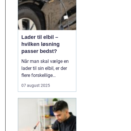
Lader til elbil –
hvilken løsning
passer bedst?
Når man skal vælge en
lader til sin elbil, er der
flere forskellige
muligheder at overveje.
07 august 2025
En af de ting, man skal
tage stilling til, er om
man ønsker en fast pris
eller en forbrugsafregnet
lader til elbil. Begge
løsninger ...