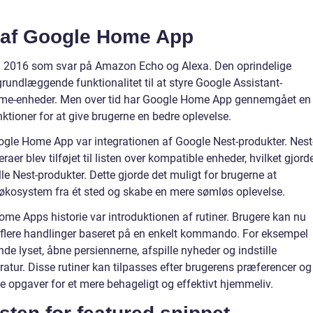
g af Google Home App
 i 2016 som svar på Amazon Echo og Alexa. Den oprindelige
grundlæggende funktionalitet til at styre Google Assistant-
 home-enheder. Men over tid har Google Home App gennemgået en
unktioner for at give brugerne en bedre oplevelse.
oogle Home App var integrationen af Google Nest-produkter. Nest
aer blev tilføjet til listen over kompatible enheder, hvilket gjord
lle Nest-produkter. Dette gjorde det muligt for brugerne at
-økosystem fra ét sted og skabe en mere sømløs oplevelse.
Home Apps historie var introduktionen af rutiner. Brugere kan nu
er flere handlinger baseret på en enkelt kommando. For eksempel
e lyset, åbne persiennerne, afspille nyheder og indstille
atur. Disse rutiner kan tilpasses efter brugerens præferencer og
e opgaver for et mere behageligt og effektivt hjemmeliv.