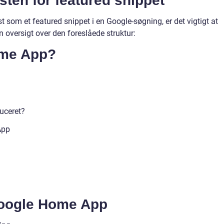
ksten for featured snippet
ist som et featured snippet i en Google-søgning, er det vigtigt at
n oversigt over den foreslåede struktur:
ome App?
duceret?
App
Google Home App