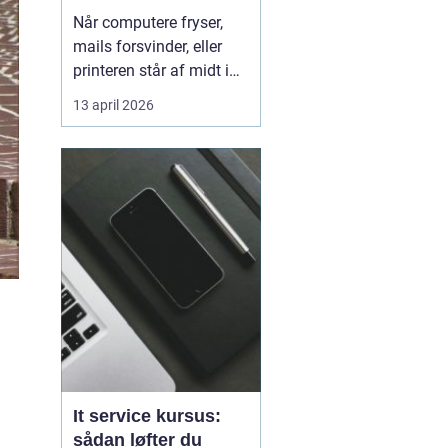
kørende uden
Når computere fryser,
afbrydelser
mails forsvinder, eller
printeren står af midt i
en vigtig opgave, kan
13 april 2026
hele arbejdsdagen gå i
stå. For mange
virksomheder i og
omkring Odense er stabil
IT lige så vigtig som
strøm i stikkontakten.
Uden den går alt i stå.
Derfor ...
It service kursus:
sådan løfter du