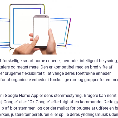
forskellige smart home-enheder, herunder intelligent belysning,
ttalere og meget mere. Den er kompatibel med en bred vifte af
er brugerne fleksibilitet til at vælge deres foretrukne enheder.
or at organisere enheder i forskellige rum og grupper for en me
er i Google Home App er dens stemmestyring. Brugere kan nemt
ej Google” eller “Ok Google” efterfulgt af en kommando. Dette g
ælp af blot stemmen, og gør det muligt for brugere at udføre en b
yrken, justere temperaturen eller spille deres yndlingsmusik uden