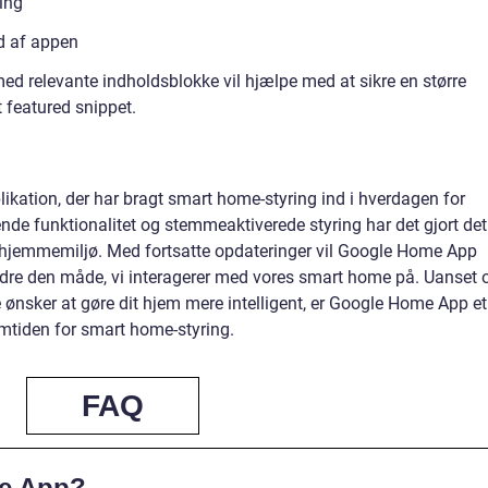
ning
ud af appen
ed relevante indholdsblokke vil hjælpe med at sikre en større
t featured snippet.
ikation, der har bragt smart home-styring ind i hverdagen for
e funktionalitet og stemmeaktiverede styring har det gjort det
ivt hjemmemiljø. Med fortsatte opdateringer vil Google Home App
bedre den måde, vi interagerer med vores smart home på. Uanset
re ønsker at gøre dit hjem mere intelligent, er Google Home App et
emtiden for smart home-styring.
FAQ
e App?