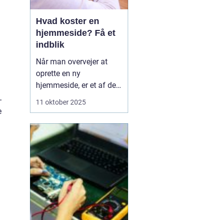
Hvad koster en
hjemmeside? Få et
indblik
Når man overvejer at
oprette en ny
hjemmeside, er et af de
væsentligste spørgsmål
-
11 oktober 2025
ofte: hvad koster en
e
hjemmeside? Prisen kan
variere betydeligt
afhængig af flere
faktorer såsom design,
funktionalitet og
kompleksi...