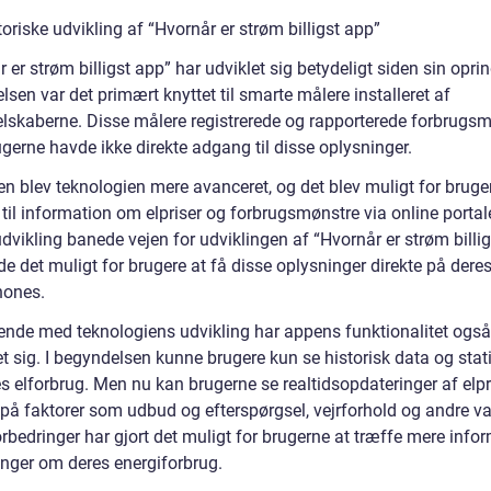
oriske udvikling af “Hvornår er strøm billigst app”
 er strøm billigst app” har udviklet sig betydeligt siden sin oprin
sen var det primært knyttet til smarte målere installeret af
elskaberne. Disse målere registrerede og rapporterede forbrugsm
gerne havde ikke direkte adgang til disse oplysninger.
n blev teknologien mere avanceret, og det blev muligt for bruger
il information om elpriser og forbrugsmønstre via online portale
vikling banede vejen for udviklingen af “Hvornår er strøm billig
de det muligt for brugere at få disse oplysninger direkte på dere
hones.
ende med teknologiens udvikling har appens funktionalitet også
t sig. I begyndelsen kunne brugere kun se historisk data og stati
s elforbrug. Men nu kan brugerne se realtidsopdateringer af elpr
 på faktorer som udbud og efterspørgsel, vejrforhold og andre va
rbedringer har gjort det muligt for brugerne at træffe mere info
inger om deres energiforbrug.