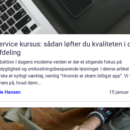
service kursus: sådan løfter du kvaliteten i 
afdeling
duktion I dagens moderne verden er der et stigende fokus på
ygtighed og omkostningsbesparende løsninger. I denne artikel v
ske et nyttigt værktøj, nemlig “Hvornår er strøm billigst app”. Vi 
ere på, hvad denn...
lie Hansen
15 januar