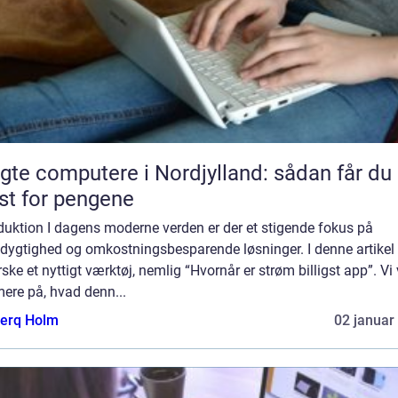
gte computere i Nordjylland: sådan får du
t for pengene
duktion I dagens moderne verden er der et stigende fokus på
ygtighed og omkostningsbesparende løsninger. I denne artikel v
ske et nyttigt værktøj, nemlig “Hvornår er strøm billigst app”. Vi 
ere på, hvad denn...
erq Holm
02 januar