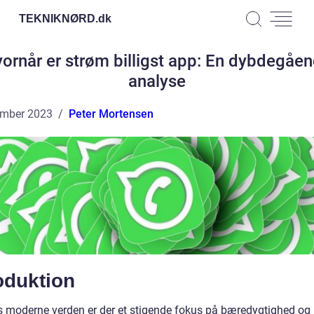
TEKNIKNØRD.
dk
ornår er strøm billigst app: En dybdegåe
analyse
ember 2023
Peter Mortensen
oduktion
s moderne verden er der et stigende fokus på bæredygtighed og