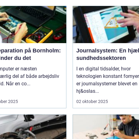
eparation på Bornholm:
Journalsystem: En hjæl
inder du det
sundhedssektoren
mputer er næsten
I en digital tidsalder, hvor
rlig del af både arbejdsliv
teknologien konstant fornyer
id. Når en co...
er journalsystemer blevet en
hj&oslas...
ober 2025
02 oktober 2025