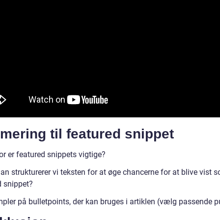
mering til featured snippet
r er featured snippets vigtige?
n strukturerer vi teksten for at øge chancerne for at blive vist 
d snippet?
pler på bulletpoints, der kan bruges i artiklen (vælg passende p