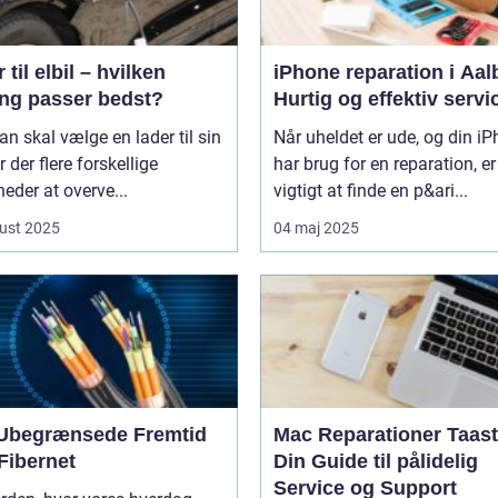
 til elbil – hvilken
iPhone reparation i Aal
ing passer bedst?
Hurtig og effektiv servi
n skal vælge en lader til sin
Når uheldet er ude, og din i
er der flere forskellige
har brug for en reparation, er
eder at overve...
vigtigt at finde en p&ari...
ust 2025
04 maj 2025
Ubegrænsede Fremtid
Mac Reparationer Taast
Fibernet
Din Guide til pålidelig
Service og Support