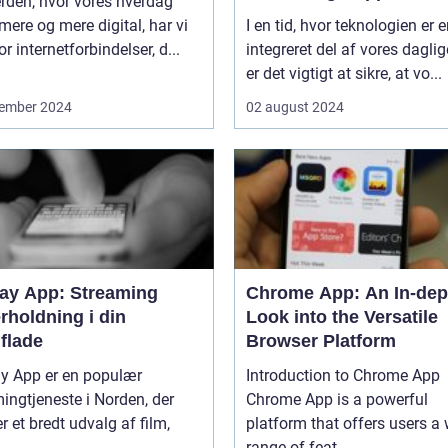
erden, hvor vores hverdag
 mere og mere digital, har vi
I en tid, hvor teknologien er 
or internetforbindelser, d...
integreret del af vores daglige
er det vigtigt at sikre, at vo...
ember 2024
02 august 2024
lay App: Streaming
Chrome App: An In-dep
rholdning i din
Look into the Versatile
flade
Browser Platform
ay App er en populær
Introduction to Chrome App
ingtjeneste i Norden, der
Chrome App is a powerful
er et bredt udvalg af film,
platform that offers users a
...
range of feat...