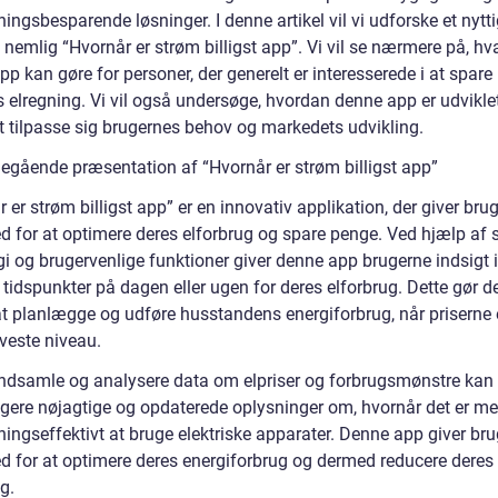
ngsbesparende løsninger. I denne artikel vil vi udforske et nytti
 nemlig “Hvornår er strøm billigst app”. Vi vil se nærmere på, hv
p kan gøre for personer, der generelt er interesserede i at spar
s elregning. Vi vil også undersøge, hvordan denne app er udvikle
at tilpasse sig brugernes behov og markedets udvikling.
egående præsentation af “Hvornår er strøm billigst app”
 er strøm billigst app” er en innovativ applikation, der giver bru
d for at optimere deres elforbrug og spare penge. Ved hjælp af 
i og brugervenlige funktioner giver denne app brugerne indsigt i
e tidspunkter på dagen eller ugen for deres elforbrug. Dette gør d
at planlægge og udføre husstandens energiforbrug, når priserne 
veste niveau.
indsamle og analysere data om elpriser og forbrugsmønstre kan
ugere nøjagtige og opdaterede oplysninger om, hvornår det er me
ingseffektivt at bruge elektriske apparater. Denne app giver br
d for at optimere deres energiforbrug og dermed reducere deres
g.