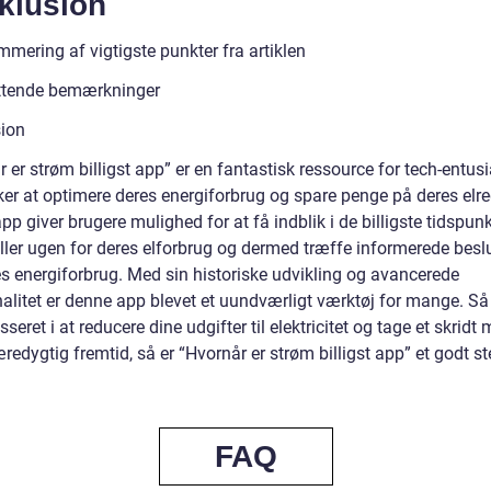
klusion
mering af vigtigste punkter fra artiklen
ttende bemærkninger
ion
 er strøm billigst app” er en fantastisk ressource for tech-entusi
ker at optimere deres energiforbrug og spare penge på deres elr
p giver brugere mulighed for at få indblik i de billigste tidspun
ller ugen for deres elforbrug og dermed træffe informerede besl
s energiforbrug. Med sin historiske udvikling og avancerede
nalitet er denne app blevet et uundværligt værktøj for mange. Så
esseret i at reducere dine udgifter til elektricitet og tage et skridt
edygtig fremtid, så er “Hvornår er strøm billigst app” et godt st
FAQ