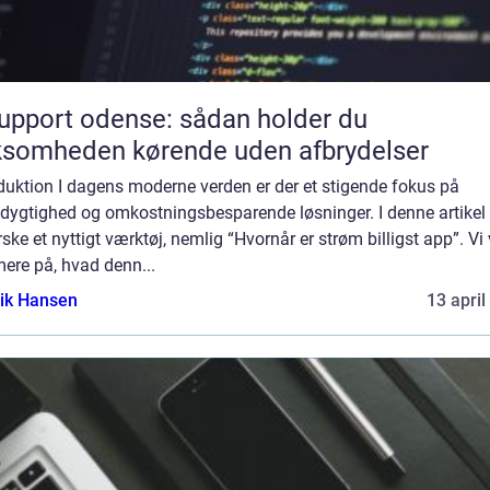
support odense: sådan holder du
ksomheden kørende uden afbrydelser
duktion I dagens moderne verden er der et stigende fokus på
ygtighed og omkostningsbesparende løsninger. I denne artikel v
ske et nyttigt værktøj, nemlig “Hvornår er strøm billigst app”. Vi 
ere på, hvad denn...
ik Hansen
13 april