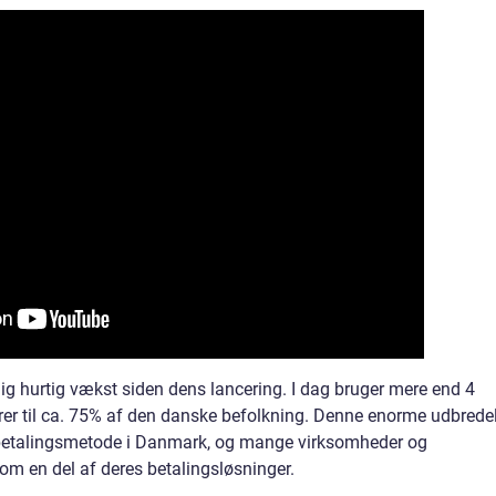
ig hurtig vækst siden dens lancering. I dag bruger mere end 4
arer til ca. 75% af den danske befolkning. Denne enorme udbrede
g betalingsmetode i Danmark, og mange virksomheder og
om en del af deres betalingsløsninger.