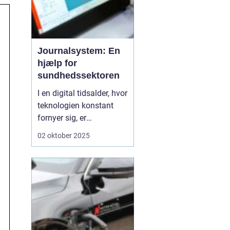
Journalsystem: En
hjælp for
sundhedssektoren
I en digital tidsalder, hvor
teknologien konstant
fornyer sig, er
journalsystemer blevet
02 oktober 2025
en hjørnesten i
sundhedssektoren. Disse
systemer hjælper
sundhedsprofessionelle
med at organisere,
opbevare og få adgang
til patientoplysninge...