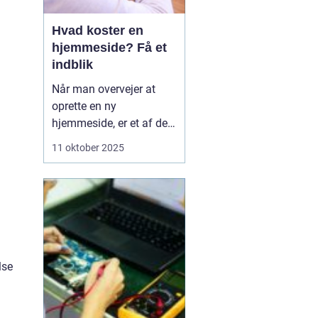
Hvad koster en
hjemmeside? Få et
indblik
Når man overvejer at
oprette en ny
hjemmeside, er et af de
væsentligste spørgsmål
11 oktober 2025
ofte: hvad koster en
hjemmeside? Prisen kan
variere betydeligt
afhængig af flere
faktorer såsom design,
funktionalitet og
kompleksi...
lse