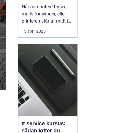
kørende uden
Når computere fryser,
afbrydelser
mails forsvinder, eller
printeren står af midt i
en vigtig opgave, kan
13 april 2026
hele arbejdsdagen gå i
stå. For mange
virksomheder i og
omkring Odense er stabil
IT lige så vigtig som
strøm i stikkontakten.
Uden den går alt i stå.
Derfor ...
It service kursus:
sådan løfter du