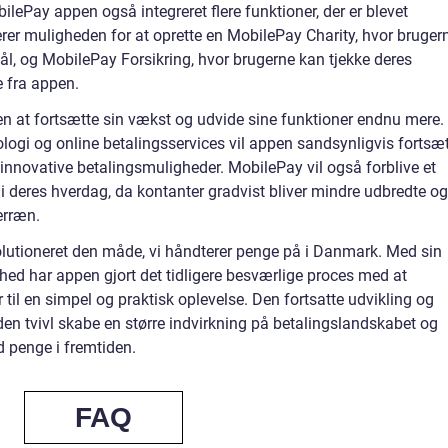
lePay appen også integreret flere funktioner, der er blevet
erer muligheden for at oprette en MobilePay Charity, hvor bruger
ål, og MobilePay Forsikring, hvor brugerne kan tjekke deres
e fra appen.
n at fortsætte sin vækst og udvide sine funktioner endnu mere.
logi og online betalingsservices vil appen sandsynligvis fortsæ
 innovative betalingsmuligheder. MobilePay vil også forblive et
i deres hverdag, da kontanter gradvist bliver mindre udbredte og
erræn.
lutioneret den måde, vi håndterer penge på i Danmark. Med sin
hed har appen gjort det tidligere besværlige proces med at
 til en simpel og praktisk oplevelse. Den fortsatte udvikling og
en tvivl skabe en større indvirkning på betalingslandskabet og
d penge i fremtiden.
FAQ