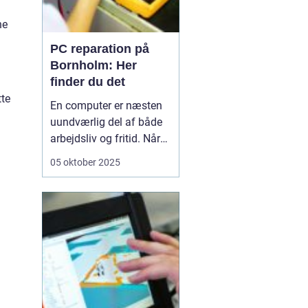
ne
PC reparation på
Bornholm: Her
finder du det
tte
En computer er næsten
uundværlig del af både
arbejdsliv og fritid. Når
en computer bryder ned
05 oktober 2025
eller begynder at opføre
sig uregelmæssigt, kan
det skabe betydelige
frustrationer. Løsningen
er kun et stenkast...