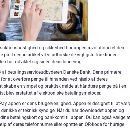
nsaktionshastighed og sikkerhed har appen revolutioneret den
å. I denne artikel vil vi udforske de vigtigste funktioner i
n har udviklet sig siden dens lancering.
13 af betalingsserviceudbyderen Danske Bank. Dens primære
for at overføre penge til hinanden ved hjælp af deres
at skabe en simpel og praktisk måde at håndtere penge på i en
vist blev erstattet af elektroniske betalingsmetoder.
ePay appen er dens brugervenlighed. Appen er designet til at vær
m der ikke er teknisk kyndige. Når du har downloadet appen og
e dine betalingskort og bankkonti til appen. Du kan også vælge a
ælp af deres telefonnumre eller oprette en QR-kode for hurtige