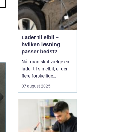
Lader til elbil –
hvilken løsning
passer bedst?
Når man skal vælge en
lader til sin elbil, er der
flere forskellige
muligheder at overveje.
07 august 2025
En af de ting, man skal
tage stilling til, er om
man ønsker en fast pris
eller en forbrugsafregnet
lader til elbil. Begge
løsninger ...