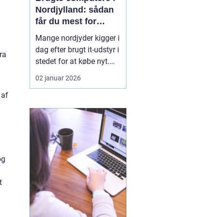
Nordjylland: sådan
får du mest for
pengene
Mange nordjyder kigger i
dag efter brugt it-udstyr i
ra
stedet for at købe nyt.
Priserne på nye
02 januar 2026
computere er høje, og
 af
udviklingen går hurtigt.
En god brugt maskine
kan derfor være en
smart genvej til høj
ydelse ude...
og
t