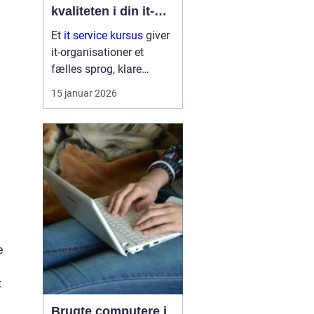
kvaliteten i din it-
afdeling
Et
it service kursus
giver
it-organisationer et
fælles sprog, klare
arbejdsgange og en
15 januar 2026
bedre forståelse af
kunder og brugere. Når
it-afdelinger arbejder
mere struktur...
e
t
Brugte computere i