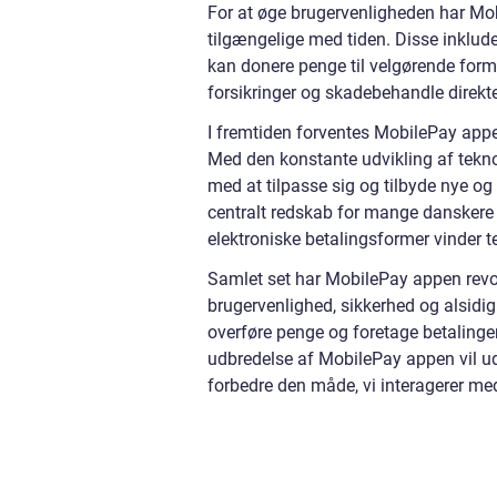
For at øge brugervenligheden har Mobi
tilgængelige med tiden. Disse inklud
kan donere penge til velgørende form
forsikringer og skadebehandle direkt
I fremtiden forventes MobilePay appe
Med den konstante udvikling af tekno
med at tilpasse sig og tilbyde nye og
centralt redskab for mange danskere 
elektroniske betalingsformer vinder t
Samlet set har MobilePay appen revo
brugervenlighed, sikkerhed og alsidig
overføre penge og foretage betalinger
udbredelse af MobilePay appen vil ud
forbedre den måde, vi interagerer me