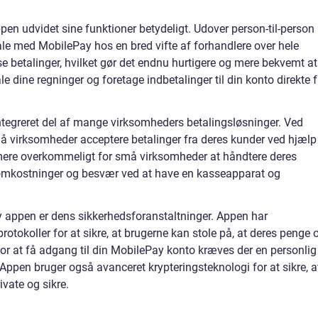
en udvidet sine funktioner betydeligt. Udover person-til-person
ale med MobilePay hos en bred vifte af forhandlere over hele
e betalinger, hvilket gør det endnu hurtigere og mere bekvemt at
e dine regninger og foretage indbetalinger til din konto direkte f
tegreret del af mange virksomheders betalingsløsninger. Ved
 virksomheder acceptere betalinger fra deres kunder ved hjælp
g mere overkommeligt for små virksomheder at håndtere deres
e omkostninger og besvær ved at have en kasseapparat og
y appen er dens sikkerhedsforanstaltninger. Appen har
otokoller for at sikre, at brugerne kan stole på, at deres penge 
For at få adgang til din MobilePay konto kræves der en personlig
. Appen bruger også avanceret krypteringsteknologi for at sikre, a
ivate og sikre.