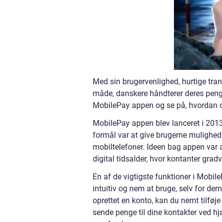
Med sin brugervenlighed, hurtige tra
måde, danskere håndterer deres penge p
MobilePay appen og se på, hvordan de
MobilePay appen blev lanceret i 20
formål var at give brugerne mulighed 
mobiltelefoner. Ideen bag appen var 
digital tidsalder, hvor kontanter grad
En af de vigtigste funktioner i Mobil
intuitiv og nem at bruge, selv for de
oprettet en konto, kan du nemt tilføj
sende penge til dine kontakter ved hj