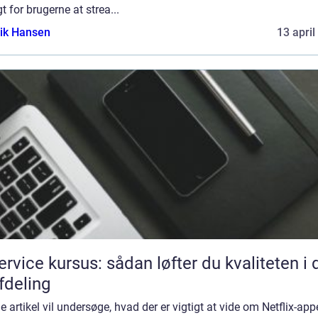
t for brugerne at strea...
ik Hansen
13 april
service kursus: sådan løfter du kvaliteten i 
afdeling
 artikel vil undersøge, hvad der er vigtigt at vide om Netflix-app