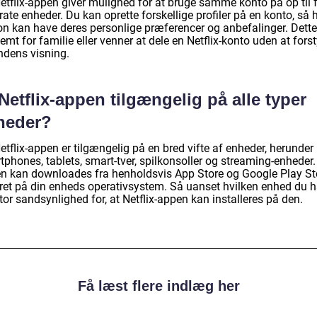
Netflix-appen giver mulighed for at bruge samme konto på op til
ate enheder. Du kan oprette forskellige profiler på en konto, så 
on kan have deres personlige præferencer og anbefalinger. Dette
emt for familie eller venner at dele en Netflix-konto uden at forst
ndens visning.
Netflix-appen tilgængelig på alle typer
heder?
etflix-appen er tilgængelig på en bred vifte af enheder, herunder
phones, tablets, smart-tver, spilkonsoller og streaming-enheder.
n kan downloades fra henholdsvis App Store og Google Play St
ret på din enheds operativsystem. Så uanset hvilken enhed du ha
tor sandsynlighed for, at Netflix-appen kan installeres på den.
Få læst flere indlæg her