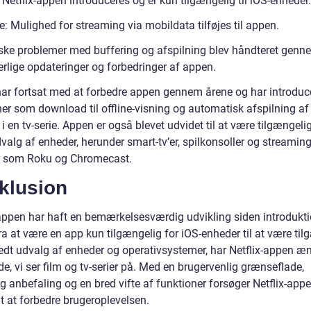
Netflix-appen introduceres og er kun tilgængelig til iOS-enheder.
: Mulighed for streaming via mobildata tilføjes til appen.
ske problemer med buffering og afspilning blev håndteret genn
erlige opdateringer og forbedringer af appen.
 har fortsat med at forbedre appen gennem årene og har introduc
ner som download til offline-visning og automatisk afspilning a
i en tv-serie. Appen er også blevet udvidet til at være tilgængeli
valg af enheder, herunder smart-tv’er, spilkonsoller og streaming
 som Roku og Chromecast.
klusion
-appen har haft en bemærkelsesværdig udvikling siden introdukti
a at være en app kun tilgængelig for iOS-enheder til at være til
redt udvalg af enheder og operativsystemer, har Netflix-appen æ
, vi ser film og tv-serier på. Med en brugervenlig grænseflade,
g anbefaling og en bred vifte af funktioner forsøger Netflix-app
t at forbedre brugeroplevelsen.