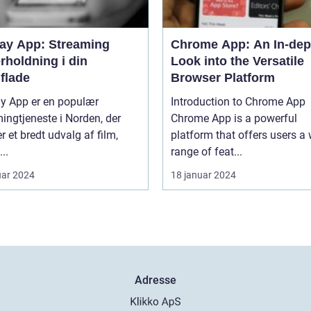
lay App: Streaming
Chrome App: An In-dep
rholdning i din
Look into the Versatile
flade
Browser Platform
ay App er en populær
Introduction to Chrome App
ingtjeneste i Norden, der
Chrome App is a powerful
er et bredt udvalg af film,
platform that offers users a
...
range of feat...
uar 2024
18 januar 2024
Adresse