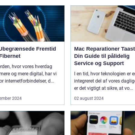
Ubegrænsede Fremtid
Mac Reparationer Taast
Fibernet
Din Guide til pålidelig
Service og Support
erden, hvor vores hverdag
 mere og mere digital, har vi
I en tid, hvor teknologien er 
or internetforbindelser, d...
integreret del af vores daglige
er det vigtigt at sikre, at vo...
ember 2024
02 august 2024