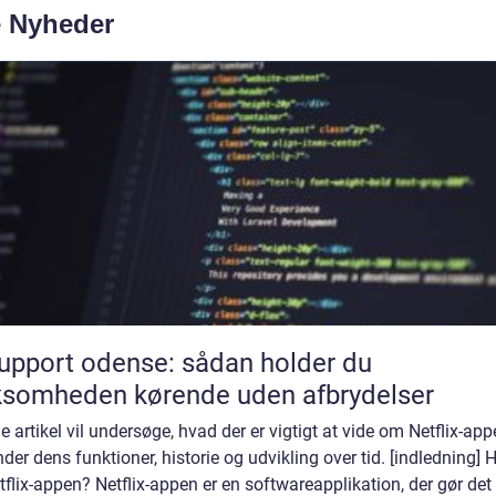
e Nyheder
support odense: sådan holder du
ksomheden kørende uden afbrydelser
 artikel vil undersøge, hvad der er vigtigt at vide om Netflix-app
der dens funktioner, historie og udvikling over tid. [indledning] 
tflix-appen? Netflix-appen er en softwareapplikation, der gør det