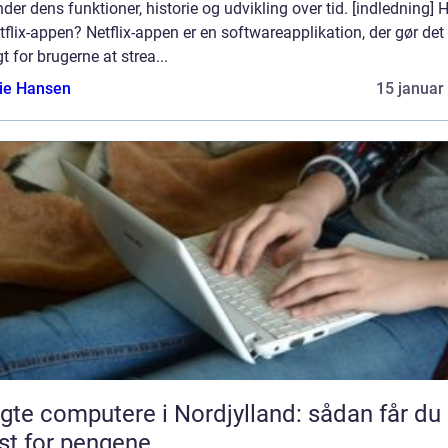
der dens funktioner, historie og udvikling over tid. [indledning] 
tflix-appen? Netflix-appen er en softwareapplikation, der gør det
t for brugerne at strea...
lie Hansen
15 januar
gte computere i Nordjylland: sådan får du
t for pengene