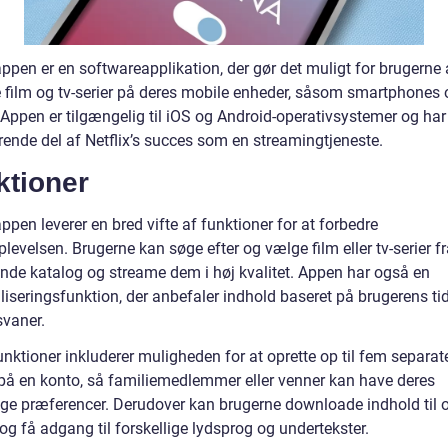
appen er en softwareapplikation, der gør det muligt for brugerne 
 film og tv-serier på deres mobile enheder, såsom smartphones 
 Appen er tilgængelig til iOS og Android-operativsystemer og har
rende del af Netflix’s succes som en streamingtjeneste.
ktioner
appen leverer en bred vifte af funktioner for at forbedre
levelsen. Brugerne kan søge efter og vælge film eller tv-serier f
nde katalog og streame dem i høj kvalitet. Appen har også en
iseringsfunktion, der anbefaler indhold baseret på brugerens tid
svaner.
nktioner inkluderer muligheden for at oprette op til fem separat
r på en konto, så familiemedlemmer eller venner kan have deres
ige præferencer. Derudover kan brugerne downloade indhold til of
og få adgang til forskellige lydsprog og undertekster.