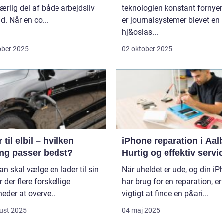
rlig del af både arbejdsliv
teknologien konstant fornyer
id. Når en co...
er journalsystemer blevet en
hj&oslas...
ober 2025
02 oktober 2025
 til elbil – hvilken
iPhone reparation i Aal
ing passer bedst?
Hurtig og effektiv servi
n skal vælge en lader til sin
Når uheldet er ude, og din i
er der flere forskellige
har brug for en reparation, er
eder at overve...
vigtigt at finde en p&ari...
ust 2025
04 maj 2025