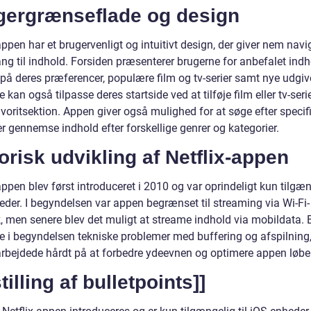
gergrænseflade og design
appen har et brugervenligt og intuitivt design, der giver nem navi
ng til indhold. Forsiden præsenterer brugerne for anbefalet indh
på deres præferencer, populære film og tv-serier samt nye udgive
 kan også tilpasse deres startside ved at tilføje film eller tv-serier
voritsektion. Appen giver også mulighed for at søge efter specif
ller gennemse indhold efter forskellige genrer og kategorier.
orisk udvikling af Netflix-appen
appen blev først introduceret i 2010 og var oprindeligt kun tilgæng
eder. I begyndelsen var appen begrænset til streaming via Wi-Fi-
, men senere blev det muligt at streame indhold via mobildata. 
e i begyndelsen tekniske problemer med buffering og afspilning
 arbejdede hårdt på at forbedre ydeevnen og optimere appen løb
tilling af bulletpoints]]