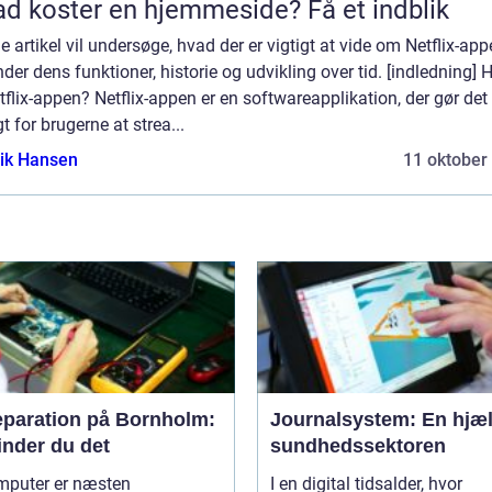
d koster en hjemmeside? Få et indblik
 artikel vil undersøge, hvad der er vigtigt at vide om Netflix-app
der dens funktioner, historie og udvikling over tid. [indledning] 
tflix-appen? Netflix-appen er en softwareapplikation, der gør det
t for brugerne at strea...
ik Hansen
11 oktober
eparation på Bornholm:
Journalsystem: En hjæl
inder du det
sundhedssektoren
mputer er næsten
I en digital tidsalder, hvor