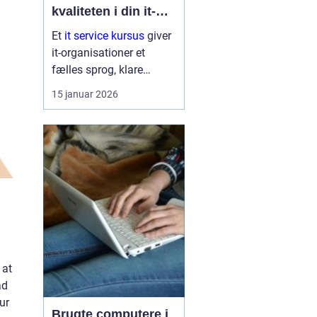
kvaliteten i din it-
afdeling
Et
it service kursus
giver
it-organisationer et
fælles sprog, klare
arbejdsgange og en
15 januar 2026
bedre forståelse af
kunder og brugere. Når
it-afdelinger arbejder
mere struktur...
 at
ad
ur
Brugte computere i