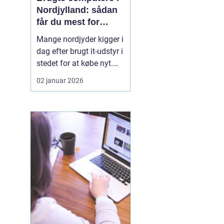
Nordjylland: sådan
får du mest for
pengene
Mange nordjyder kigger i
dag efter brugt it-udstyr i
stedet for at købe nyt.
Priserne på nye
02 januar 2026
computere er høje, og
udviklingen går hurtigt.
En god brugt maskine
kan derfor være en
smart genvej til høj
ydelse ude...