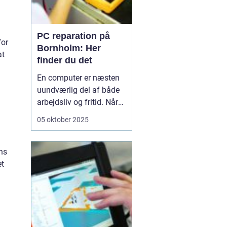
PC reparation på
for
Bornholm: Her
at
finder du det
En computer er næsten
uundværlig del af både
arbejdsliv og fritid. Når
en computer bryder ned
05 oktober 2025
eller begynder at opføre
sig uregelmæssigt, kan
det skabe betydelige
ns
frustrationer. Løsningen
et
er kun et stenkast...