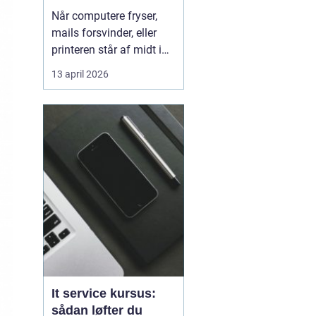
kørende uden
Når computere fryser,
afbrydelser
mails forsvinder, eller
printeren står af midt i
en vigtig opgave, kan
13 april 2026
hele arbejdsdagen gå i
stå. For mange
virksomheder i og
omkring Odense er stabil
IT lige så vigtig som
strøm i stikkontakten.
Uden den går alt i stå.
Derfor ...
It service kursus:
sådan løfter du