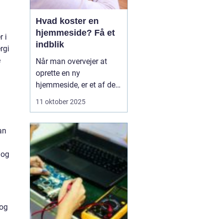
Hvad koster en
hjemmeside? Få et
r i
indblik
rgi
e
Når man overvejer at
oprette en ny
hjemmeside, er et af de
væsentligste spørgsmål
11 oktober 2025
ofte: hvad koster en
hjemmeside? Prisen kan
an
variere betydeligt
afhængig af flere
 og
faktorer såsom design,
funktionalitet og
kompleksi...
 og