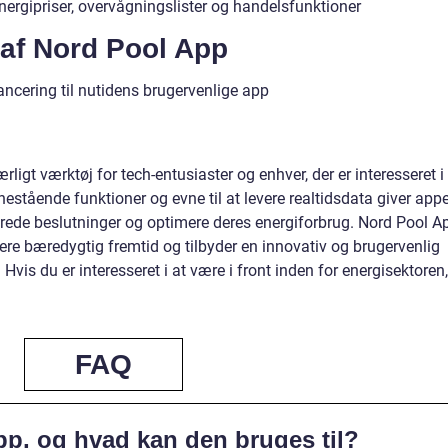
rgipriser, overvågningslister og handelsfunktioner
 af Nord Pool App
ancering til nutidens brugervenlige app
ligt værktøj for tech-entusiaster og enhver, der er interesseret i
estående funktioner og evne til at levere realtidsdata giver app
merede beslutninger og optimere deres energiforbrug. Nord Pool A
mere bæredygtig fremtid og tilbyder en innovativ og brugervenlig
 Hvis du er interesseret i at være i front inden for energisektoren,
FAQ
p, og hvad kan den bruges til?