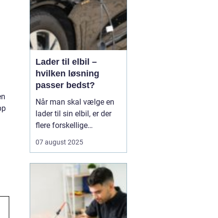
Lader til elbil –
hvilken løsning
passer bedst?
en
Når man skal vælge en
pp
lader til sin elbil, er der
flere forskellige
muligheder at overveje.
07 august 2025
En af de ting, man skal
tage stilling til, er om
man ønsker en fast pris
eller en forbrugsafregnet
lader til elbil. Begge
løsninger ...