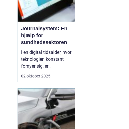
Journalsystem: En
hjælp for
sundhedssektoren
I en digital tidsalder, hvor
teknologien konstant
fornyer sig, er
journalsystemer blevet
02 oktober 2025
en hjørnesten i
sundhedssektoren. Disse
systemer hjælper
sundhedsprofessionelle
med at organisere,
opbevare og få adgang
til patientoplysninge...