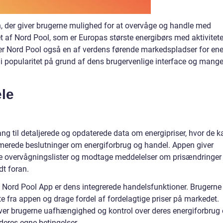
, der giver brugerne mulighed for at overvåge og handle med
let af Nord Pool, som er Europas største energibørs med aktivitete
er Nord Pool også en af verdens førende markedspladser for ene
 i popularitet på grund af dens brugervenlige interface og mang
ele
ng til detaljerede og opdaterede data om energipriser, hvor de k
rmerede beslutninger om energiforbrug og handel. Appen giver
te overvågningslister og modtage meddelelser om prisændringer
dt foran.
 Nord Pool App er dens integrerede handelsfunktioner. Brugerne
e fra appen og drage fordel af fordelagtige priser på markedet.
ver brugerne uafhængighed og kontrol over deres energiforbrug
deres egne betingelser.