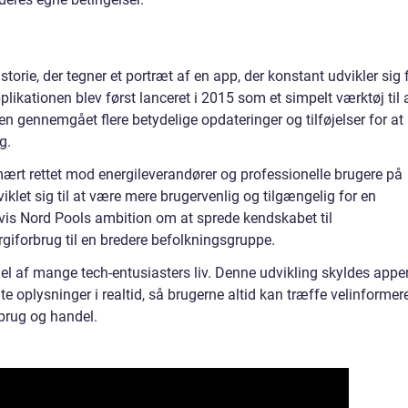
:
orie, der tegner et portræt af en app, der konstant udvikler sig 
kationen blev først lanceret i 2015 som et simpelt værktøj til 
en gennemgået flere betydelige opdateringer og tilføjelser for at
g.
ært rettet mod energileverandører og professionelle brugere på
let sig til at være mere brugervenlig og tilgængelig for en
vis Nord Pools ambition om at sprede kendskabet til
giforbrug til en bredere befolkningsgruppe.
del af mange tech-entusiasters liv. Denne udvikling skyldes appe
nte oplysninger i realtid, så brugerne altid kan træffe velinformer
brug og handel.