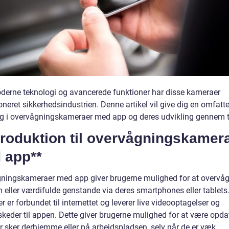
erne teknologi og avancerede funktioner har disse kameraer
oneret sikkerhedsindustrien. Denne artikel vil give dig en omfatt
ng i overvågningskameraer med app og deres udvikling gennem t
troduktion til overvågningskamer
 app**
ningskameraer med app giver brugerne mulighed for at overvåg
 eller værdifulde genstande via deres smartphones eller tablets
 er forbundet til internettet og leverer live videooptagelser og
keder til appen. Dette giver brugerne mulighed for at være opdat
r sker derhjemme eller på arbejdspladsen, selv når de er væk.