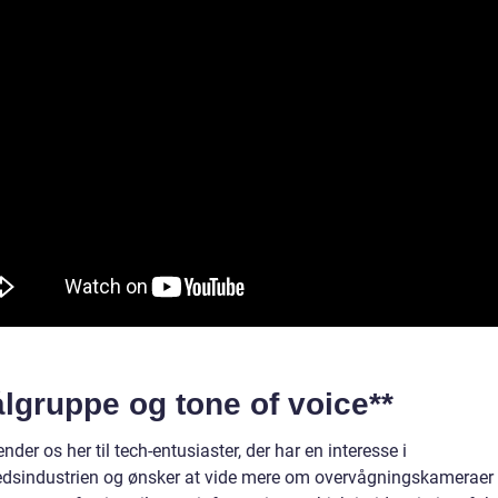
lgruppe og tone of voice**
nder os her til tech-entusiaster, der har en interesse i
edsindustrien og ønsker at vide mere om overvågningskamerae