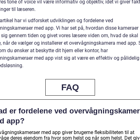
es tone of voice vil være informativ og objektiv, idet vi giver fak
nger til læseren.
artikel har vi udforsket udviklingen og fordelene ved
ningskameraer med app. Vi har set på, hvordan disse kameraer 
t sig gennem tiden og givet vores læsere viden om, hvad de skal
e, når de vælger og installerer et overvågningskamera med app. 
m du ønsker at beskytte dit hjem eller kontor, har
ningskameraer med app vist sig at være en effektiv og pålidelig
edsløsning.
FAQ
ad er fordelene ved overvågningskamer
d app?
vågningskameraer med app giver brugerne fleksibiliteten til at
våge deres ejendom fra hvor som helst og når som helst. Det giv