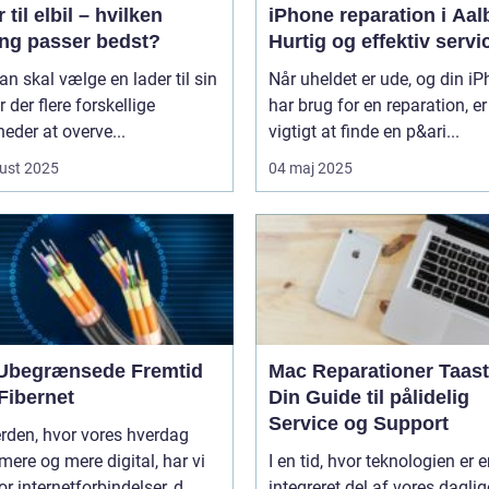
 til elbil – hvilken
iPhone reparation i Aal
ing passer bedst?
Hurtig og effektiv servi
n skal vælge en lader til sin
Når uheldet er ude, og din i
er der flere forskellige
har brug for en reparation, er
eder at overve...
vigtigt at finde en p&ari...
ust 2025
04 maj 2025
Ubegrænsede Fremtid
Mac Reparationer Taast
Fibernet
Din Guide til pålidelig
Service og Support
erden, hvor vores hverdag
 mere og mere digital, har vi
I en tid, hvor teknologien er 
or internetforbindelser, d...
integreret del af vores daglige