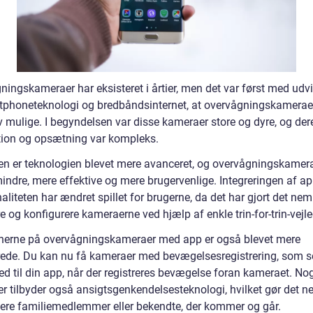
ningskameraer har eksisteret i årtier, men det var først med udv
tphoneteknologi og bredbåndsinternet, at overvågningskamera
v mulige. I begyndelsen var disse kameraer store og dyre, og der
ation og opsætning var kompleks.
en er teknologien blevet mere avanceret, og overvågningskamera
indre, mere effektive og mere brugervenlige. Integreringen af ap
aliteten har ændret spillet for brugerne, da det har gjort det ne
re og konfigurere kameraerne ved hjælp af enkle trin-for-trin-vejl
nerne på overvågningskameraer med app er også blevet mere
ede. Du kan nu få kameraer med bevægelsesregistrering, som s
ed til din app, når der registreres bevægelse foran kameraet. No
r tilbyder også ansigtsgenkendelsesteknologi, hvilket gør det n
icere familiemedlemmer eller bekendte, der kommer og går.