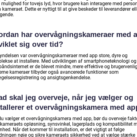
 mulighed for tovejs lyd, hvor brugere kan interagere med perso
 kameraet. Dette er nyttigt til at give beskeder til leverandører ell
gende.
ordan har overvågningskameraer med 
iklet sig over tid?
gyndelsen var overvågningskameraer med app store, dyre og
lekse at installere. Med udviklingen af smartphoneteknologi og
åndsinternet er de blevet mindre, mere effektive og brugervenlig
rne kameraer tilbyder også avancerede funktioner som
gelsesregistrering og ansigtsgenkendelse.
d skal jeg overveje, når jeg vælger og
stallerer et overvågningskamera med a
du vælger et overvågningskamera med app, bør du overveje fakt
kameraets opløsning, synsvinkel, lagerplads og kompatibilitet 
nhed. Når det kommer til installation, er det vigtigt at følge
edningen nøje og sikre kameraets sikkerhed ved at vælge stærke