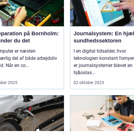
eparation på Bornholm:
Journalsystem: En hjæl
inder du det
sundhedssektoren
mputer er næsten
I en digital tidsalder, hvor
rlig del af både arbejdsliv
teknologien konstant fornyer
id. Når en co...
er journalsystemer blevet en
hj&oslas...
ober 2025
02 oktober 2025