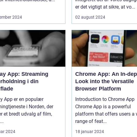
er det vigtigt at sikre, at vo...
ember 2024
02 august 2024
lay App: Streaming
Chrome App: An In-dep
rholdning i din
Look into the Versatile
flade
Browser Platform
ay App er en populær
Introduction to Chrome App
ingtjeneste i Norden, der
Chrome App is a powerful
er et bredt udvalg af film,
platform that offers users a
...
range of feat...
uar 2024
18 januar 2024