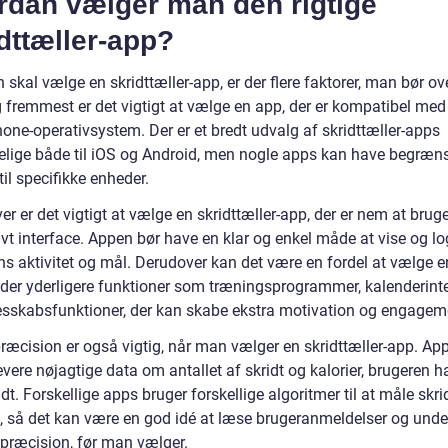
rdan vælger man den rigtige
dttæller-app?
skal vælge en skridttæller-app, er der flere faktorer, man bør ov
g fremmest er det vigtigt at vælge en app, der er kompatibel med
one-operativsystem. Der er et bredt udvalg af skridttæller-apps
elige både til iOS og Android, men nogle apps kan have begræns
til specifikke enheder.
r er det vigtigt at vælge en skridttæller-app, der er nem at brug
tivt interface. Appen bør have en klar og enkel måde at vise og l
ns aktivitet og mål. Derudover kan det være en fordel at vælge e
byder yderligere funktioner som træningsprogrammer, kalenderint
esskabsfunktioner, der kan skabe ekstra motivation og engagem
præcision er også vigtig, når man vælger en skridttæller-app. Ap
vere nøjagtige data om antallet af skridt og kalorier, brugeren h
t. Forskellige apps bruger forskellige algoritmer til at måle skri
et, så det kan være en god idé at læse brugeranmeldelser og und
præcision, før man vælger.