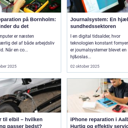
eparation på Bornholm:
Journalsystem: En hjæl
inder du det
sundhedssektoren
mputer er næsten
I en digital tidsalder, hvor
rlig del af både arbejdsliv
teknologien konstant fornyer
id. Når en co...
er journalsystemer blevet en
hj&oslas...
ober 2025
02 oktober 2025
 til elbil – hvilken
iPhone reparation i Aal
ing passer bedst?
Hurtig og effektiv servi