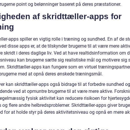
brugerne point og belønninger baseret på deres præstationer.
igheden af skridttæller-apps for
ning
ller-apps spiller en vigtig rolle i træning og sundhed. En af de st
ved disse apps er, at de tilskynder brugerne til at være mere akti
re skridt i deres daglige liv. Ved at have realtidsinformation om 
tsniveau kan brugerne sætte sig realistiske mål og motivere sig se
em. Skridttæller-apps kan fungere som en virtuel træningspartne
brugerne med at opnå deres ønskede træningsmål.
er kan skridttæller-apps også bidrage til at forbedre sundhed o
ndende ved at opmuntre brugerne til at være mere aktive. Forskn
 regelmæssig fysisk aktivitet kan reducere risikoen for hjertesy
s og flere andre helbredsproblemer. Skridttæller-apps giver brug
d for at holde styr på deres aktivitetsniveau og opnå en mere ak