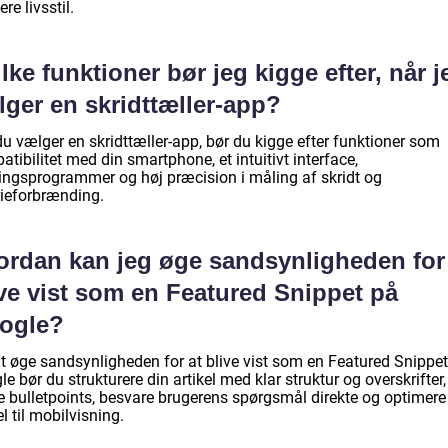
re livsstil.
lke funktioner bør jeg kigge efter, når j
lger en skridttæller-app?
u vælger en skridttæller-app, bør du kigge efter funktioner som
tibilitet med din smartphone, et intuitivt interface,
ingsprogrammer og høj præcision i måling af skridt og
rieforbrænding.
ordan kan jeg øge sandsynligheden for
ive vist som en Featured Snippet på
ogle?
at øge sandsynligheden for at blive vist som en Featured Snippe
e bør du strukturere din artikel med klar struktur og overskrifter,
e bulletpoints, besvare brugerens spørgsmål direkte og optimere
el til mobilvisning.