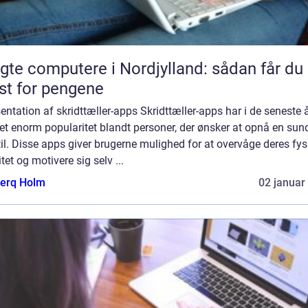
gte computere i Nordjylland: sådan får du
t for pengene
ntation af skridttæller-apps Skridttæller-apps har i de seneste 
t enorm popularitet blandt personer, der ønsker at opnå en sun
til. Disse apps giver brugerne mulighed for at overvåge deres fys
itet og motivere sig selv ...
erq Holm
02 januar