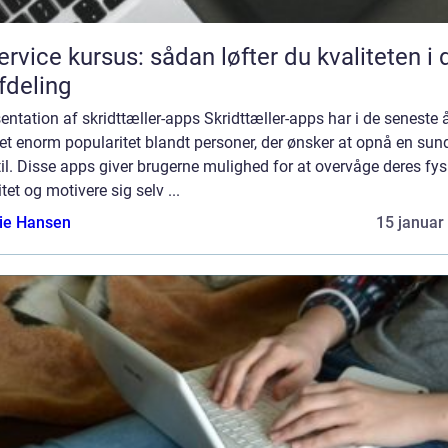
service kursus: sådan løfter du kvaliteten i 
afdeling
ntation af skridttæller-apps Skridttæller-apps har i de seneste 
t enorm popularitet blandt personer, der ønsker at opnå en sun
til. Disse apps giver brugerne mulighed for at overvåge deres fys
itet og motivere sig selv ...
lie Hansen
15 januar