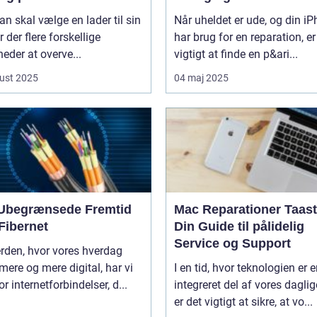
n skal vælge en lader til sin
Når uheldet er ude, og din i
er der flere forskellige
har brug for en reparation, er
eder at overve...
vigtigt at finde en p&ari...
ust 2025
04 maj 2025
Ubegrænsede Fremtid
Mac Reparationer Taast
Fibernet
Din Guide til pålidelig
Service og Support
erden, hvor vores hverdag
 mere og mere digital, har vi
I en tid, hvor teknologien er 
or internetforbindelser, d...
integreret del af vores daglige
er det vigtigt at sikre, at vo...