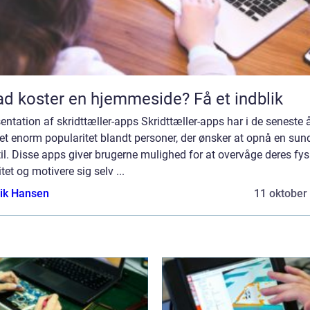
d koster en hjemmeside? Få et indblik
ntation af skridttæller-apps Skridttæller-apps har i de seneste 
t enorm popularitet blandt personer, der ønsker at opnå en sun
til. Disse apps giver brugerne mulighed for at overvåge deres fys
itet og motivere sig selv ...
ik Hansen
11 oktober