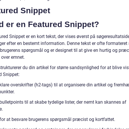
tured Snippet
d er en Featured Snippet?
red Snippet er en kort tekst, der vises øverst på søgeresultatsid
er efter en bestemt information. Denne tekst er ofte formateret
brugerens spørgsmål og er designet til at give en hurtig og præc
t over emnet.
rukturerer du din artikel for større sandsynlighed for at blive vi
d Snippet:
klare overskrifter (h2-tags) til at organisere din artikel og fremh
punkter.
bulletpoints til at skabe tydelige lister, der nemt kan skannes af
e.
 for at besvare brugerens spørgsmål præcist og kortfattet.