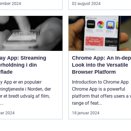
ember 2024
02 august 2024
lay App: Streaming
Chrome App: An In-dep
rholdning i din
Look into the Versatile
flade
Browser Platform
ay App er en populær
Introduction to Chrome App
ingtjeneste i Norden, der
Chrome App is a powerful
er et bredt udvalg af film,
platform that offers users a
...
range of feat...
uar 2024
18 januar 2024