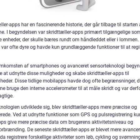
ller-apps har en fascinerende historie, der går tilbage til starten 
ne. I begyndelsen var skridttæller-apps primært tilgængelige so
e enheder, der skulle bæres rundt om håndleddet eller i lommen.
 var ofte dyre og havde kun grundlæggende funktioner til at regi
mkomsten af smartphones og avanceret sensorteknologi begyn
e at udnytte disse muligheder og skabe skridttæller-apps til
heder. Disse tidlige mobilapps havde dog ofte begrænsninger, d
e bruge den interne accelerometer til at måle skridt og var derfo
agtige.
nologien udviklede sig, blev skridttæller-apps mere præcise og
kerede. Ved at udnytte funktioner som GPS og pulsregistrering k
pps give mere præcise data om brugerens aktivitetsniveau og
forbrænding. De seneste skridttæller-apps er blevet mere avance
a registrere forskellige aktiviteter som løb, cykling og svømnin