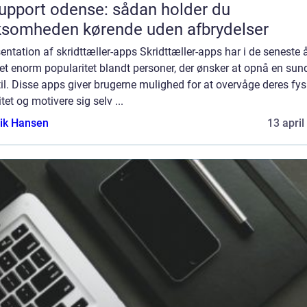
support odense: sådan holder du
ksomheden kørende uden afbrydelser
ntation af skridttæller-apps Skridttæller-apps har i de seneste 
t enorm popularitet blandt personer, der ønsker at opnå en sun
til. Disse apps giver brugerne mulighed for at overvåge deres fys
itet og motivere sig selv ...
ik Hansen
13 april